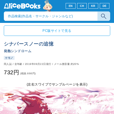
EN
CH
KR
DE
PC版サイトで見る
シナバースノーの追憶
発熱シンドローム
ケモノ
同人誌
/
全年齢
/
2019年09月22日発行
/ メール便容量:約20%
732円
(税抜:666円)
(左右スワイプでサンプルページを表示)