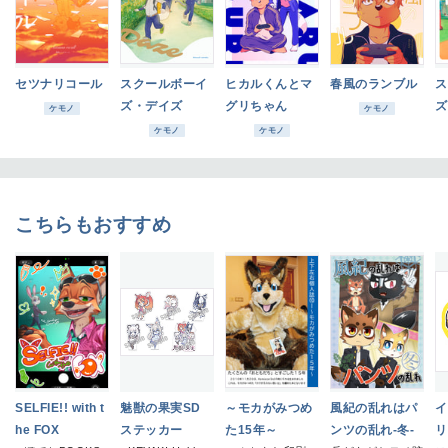
セツナリコール
スクールボーイ
ヒカルくんとマ
春風のランブル
ス
ズ・デイズ
グリちゃん
ズ
ケモノ
ケモノ
ケモノ
ケモノ
こちらもおすすめ
SELFIE!! with t
魅獣の果実SD
～モカがみつめ
風紀の乱れはパ
イ
he FOX
ステッカー
た15年～
ンツの乱れ-冬-
リ