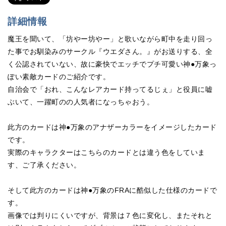
詳細情報
魔王を聞いて、「坊やー坊やー」と歌いながら町中を走り回っ
た事でお馴染みのサークル『ウエダさん。』がお送りする、全
く公認されていない、故に豪快でエッチでプチ可愛い神●万象っ
ぽい素敵カードのご紹介です。
自治会で「おれ、こんなレアカード持ってるじぇ」と役員に嘘
ぶいて、一躍町のの人気者になっちゃおう。
此方のカードは神●万象のアナザーカラーをイメージしたカード
です。
実際のキャラクターはこちらのカードとは違う色をしていま
す、ご了承ください。
そして此方のカードは神●万象のFRAに酷似した仕様のカードで
す。
画像では判りにくいですが、背景は７色に変化し、またそれと