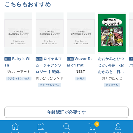
こちらもおすすめ
Fairy's Wi
ロイヤルマ
Vtuver Re
おおかみとひつ
R18
R18
R18
R
sh
ムージャアンソ
al c“H”at
じかい8巻 -お
バ
びぃいーアート
ロジー【 艶鱗
NEST.
おかみと 目覚
― Lustrous Sc
めいぴっぴランド
めたひつじかい-
おくのたんぼ
でびるコネクショん
ケモノ
ales ― 】
ファイナルファ...
オリジナル
年齢認証が必要です
0