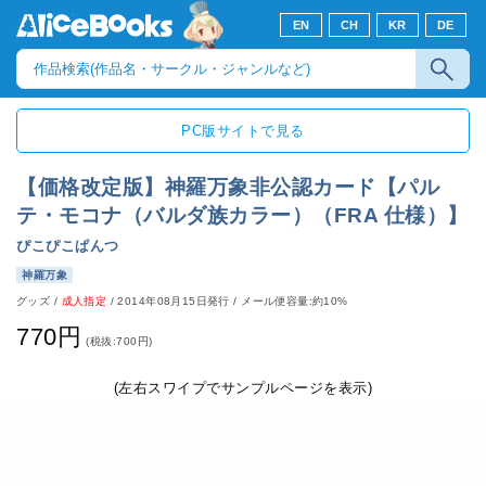
EN
CH
KR
DE
PC版サイトで見る
【価格改定版】神羅万象非公認カード【パル
テ・モコナ（バルダ族カラー）（FRA 仕様）】
ぴこぴこぱんつ
神羅万象
グッズ
/
成人指定
/
2014年08月15日発行
/ メール便容量:約10%
770円
(税抜:700円)
(左右スワイプでサンプルページを表示)