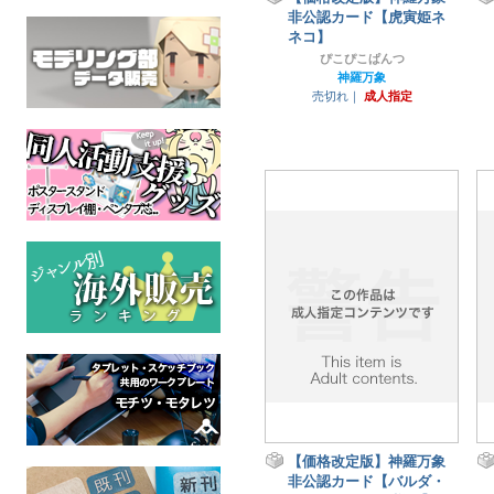
非公認カード【虎寅姫ネ
ネコ】
ぴこぴこぱんつ
神羅万象
売切れ｜
成人指定
【価格改定版】神羅万象
非公認カード【バルダ・