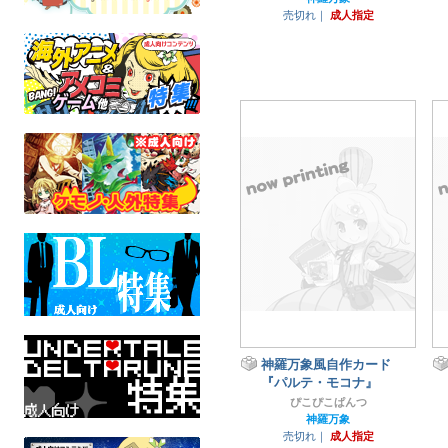
売切れ｜
成人指定
神羅万象風自作カード
『パルテ・モコナ』
ぴこぴこぱんつ
神羅万象
売切れ｜
成人指定