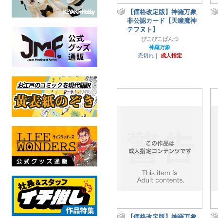
【価格改定版】神羅万象
非公認カード【天瞳魔神
テフヌト】
ぴこぴこぱんつ
神羅万象
売切れ｜
成人指定
【価格改定版】神羅万象