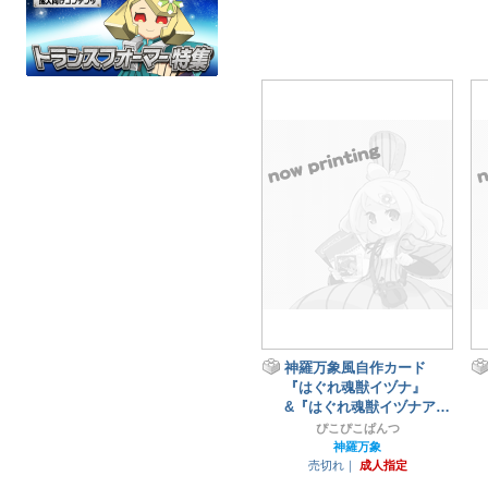
神羅万象風自作カード
『はぐれ魂獣イヅナ』
&『はぐれ魂獣イヅナアナ
ザー』2枚セット
ぴこぴこぱんつ
神羅万象
売切れ｜
成人指定