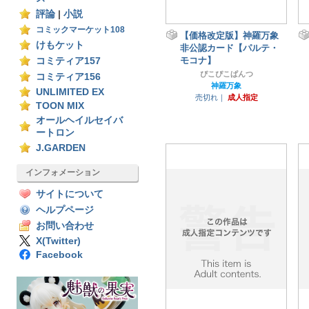
評論
|
小説
コミックマーケット108
【価格改定版】神羅万象
けもケット
非公認カード【パルテ・
モコナ】
コミティア157
ぴこぴこぱんつ
コミティア156
神羅万象
UNLIMITED EX
売切れ｜
成人指定
TOON MIX
オールヘイルセイバ
ートロン
J.GARDEN
インフォメーション
サイトについて
ヘルプページ
お問い合わせ
X(Twitter)
Facebook