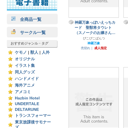
全商品一覧
神羅万象っぽいえっちカ
ード 聖獣将タウレト
サークル一覧
（スノークのお嬢さんカ
ラー）（ミラージュレア
ぴこぴこぱんつ
風）
おすすめジャンル・タグ
神羅万象
売切れ｜
成人指定
ケモノ
|
獣人
|
人外
オリジナル
イラスト集
同人グッズ
ハンドメイド
海外アニメ
アメコミ
Hazbin Hotel
UNDERTALE
DELTARUNE
トランスフォーマー
東京放課後サモナー
ズ