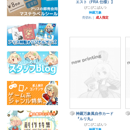
エスト（FRA 仕様）】
ぴこぴこぱんつ
神羅万象
売切れ｜
成人指定
神羅万象風自作カード
『ルリ丸』
ぴこぴこぱんつ
神羅万象