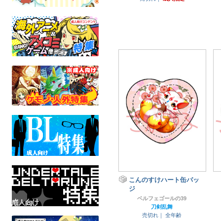
こんのすけハート缶バッ
ジ
ベルフェゴールの39
刀剣乱舞
売切れ｜
全年齢