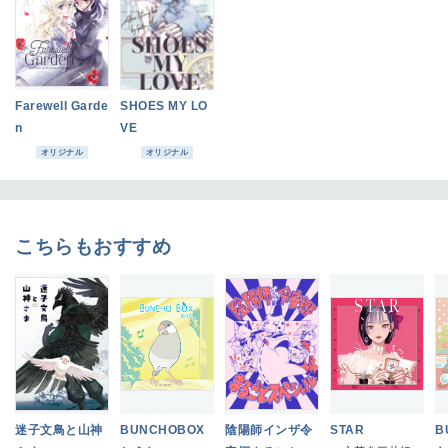
Farewell Garde
SHOES MY LO
n
VE
オリジナル
オリジナル
こちらもおすすめ
迷子文鳥と山神
BUNCHOBOX
陰陽師インザ令
STAR
B