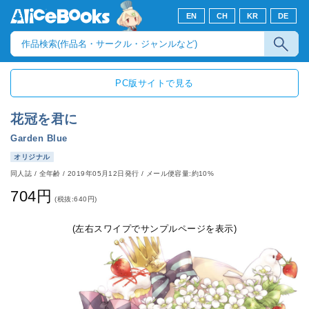
EN
CH
KR
DE
PC版サイトで見る
花冠を君に
Garden Blue
オリジナル
同人誌
/
全年齢
/
2019年05月12日発行
/ メール便容量:約10%
704円
(税抜:640円)
(左右スワイプでサンプルページを表示)