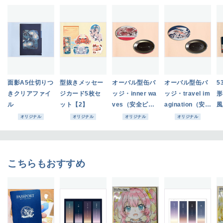
面影A5仕切りつ
型抜きメッセー
オーバル型缶バ
オーバル型缶バ
5
きクリアファイ
ジカード5枚セ
ッジ・inner wa
ッジ・travel im
形
ル
ット【2】
ves（安全ピ
agination（安全
風
ン）
ピン）
ピ
オリジナル
オリジナル
オリジナル
オリジナル
こちらもおすすめ