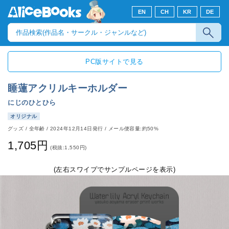
EN
CH
KR
DE
PC版サイトで見る
睡蓮アクリルキーホルダー
にじのひとひら
オリジナル
グッズ
/
全年齢
/
2024年12月14日発行
/ メール便容量:約50%
1,705円
(税抜:1,550円)
(左右スワイプでサンプルページを表示)