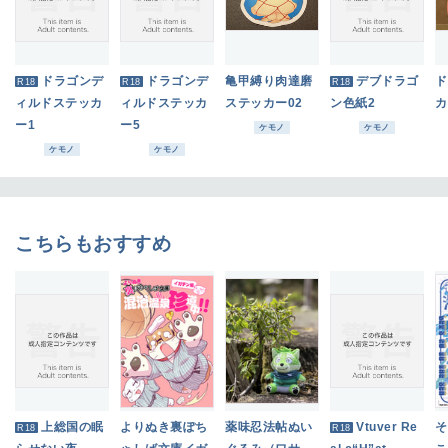
ドラゴンデ
ドラゴンデ
亀甲縛り肉達磨
デブドラゴ
ド
R18
R18
R18
ィルドステッカ
ィルドステッカ
ステッカー02
ン色紙2
カ
ー1
ー5
ケモノ
ケモノ
ケモノ
ケモノ
こちらもおすすめ
上総国の眠
よりぬき裏ぽち
薬味忍法帖ぬい
Vtuver Re
そ
R18
R18