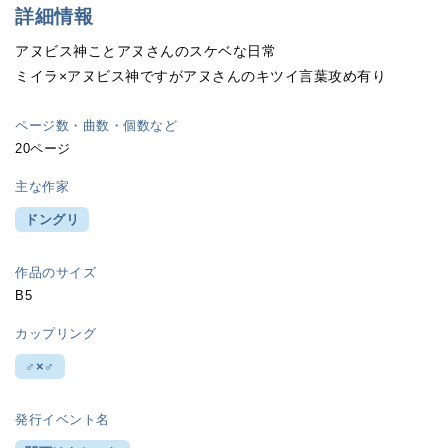
詳細情報
アヌビス神ことアヌさんのスケベな日常
ミイラ×アヌビス神ですがアヌさんのキツイ言葉攻め有り
ページ数・曲数・個数など
20ページ
主な作家
ドングリ
作品のサイズ
B5
カップリング
♂×♂
発行イベント名