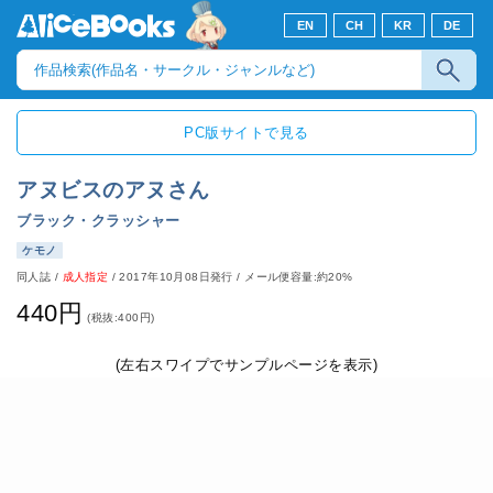
EN
CH
KR
DE
PC版サイトで見る
アヌビスのアヌさん
ブラック・クラッシャー
ケモノ
同人誌
/
成人指定
/
2017年10月08日発行
/ メール便容量:約20%
440円
(税抜:400円)
(左右スワイプでサンプルページを表示)