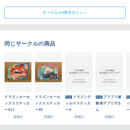
サークルのWEBサイトへ
同じサークルの商品
ドラゴンカーセ
ドラゴンカーセ
ドラゴンデ
ブリブリ被
R18
R18
R
ックスステッカ
ックスステッカ
ィルドステッカ
験者デブリザさ
ィ
ー011
ー09
ー4
ん
ー
ケモノ
ケモノ
ケモノ
ケモノ