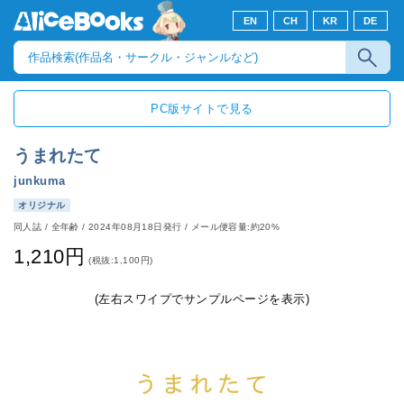
EN
CH
KR
DE
PC版サイトで見る
うまれたて
junkuma
オリジナル
同人誌
/
全年齢
/
2024年08月18日発行
/ メール便容量:約20%
1,210円
(税抜:1,100円)
(左右スワイプでサンプルページを表示)