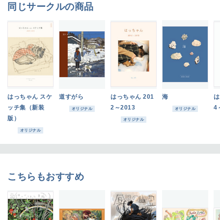
同じサークルの商品
はっちゃん スケ
道すがら
はっちゃん 201
海
は
ッチ集（新装
2～2013
4
オリジナル
オリジナル
版）
オリジナル
オリジナル
こちらもおすすめ