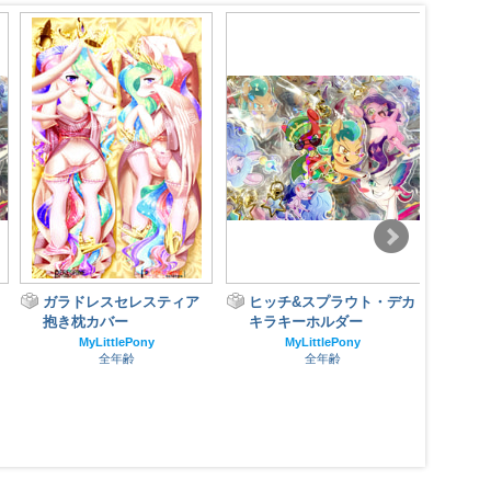
ガラドレスセレスティア
ヒッチ&スプラウト・デカ
ポニ
抱き枕カバー
キラキーホルダー
MyLittlePony
MyLittlePony
全年齢
全年齢