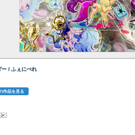
 / ふぇにぺれ
の他の作品を見る
リン