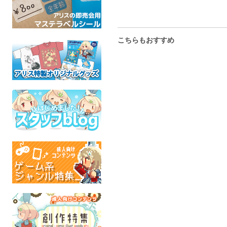
こちらもおすすめ
SELFIE!! with the FOX
ポニー ダッシィ
それじゃあ
ぽてとBOOKS
緒で！
ふぁ〜りぃ☆ふぁんだむ
ズートピア
MyLittlePony
すすか
全年齢
全年齢
RWB
全年