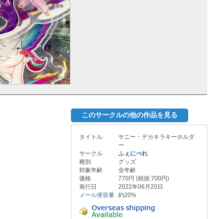
このサークルの他の作品を見る
タイトル
サニー・デカキラキーホルダ
ー
サークル
ふぇにぺれ
種別
グッズ
対象年齢
全年齢
価格
770円 (税抜:700円)
発行日
2022年06月20日
メール便容量
約20%