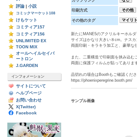
カップリング
評論
|
小説
その他
印刷方式
コミックマーケット108
けもケット
マイリ
その他のタグ
コミティア157
新たにMANE5のアクリルキーホル
コミティア156
サイズはかなり大きい８cm。ナスカ
UNLIMITED EX
両面印刷・キラキラ加工と、豪華な
TOON MIX
オールヘイルセイバ
また、二重構造で印刷面を挟み込む
ートロン
両面に保護フィルムが貼ってありま
J.GARDEN
品切れの場合はBoothもご確認くだ
インフォメーション
https://phoenixperegrine.booth.pm/
サイトについて
ヘルプページ
お問い合わせ
サンプル画像
X(Twitter)
Facebook