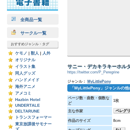
全商品一覧
サークル一覧
おすすめジャンル・タグ
ケモノ
|
獣人
|
人外
オリジナル
サニー・デカキラキーホルダー
イラスト集
https://twitter.com/P_Peregrine
同人グッズ
ハンドメイド
ジャンル：
MyLittlePony
海外アニメ
「MyLittlePony」ジャンル
アメコミ
ページ数・曲数・個数な
Hazbin Hotel
1枚
ど
UNDERTALE
ペレグ
主な作家
DELTARUNE
トランスフォーマー
作品のサイズ
8cm
東京放課後サモナー
ズ
なし