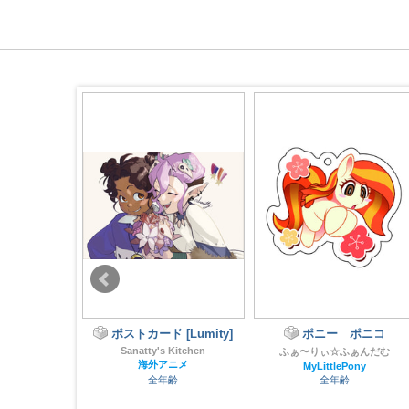
これからは一
ポストカード [Lumity]
ポニー ポニコ
Sanatty's Kitchen
ふぁ〜りぃ☆ふぁんだむ
海外アニメ
MyLittlePony
らす
全年齢
全年齢
Y
齢