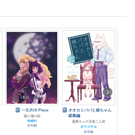
一欠片/A Piece
オオカミパパと娘ちゃん
モ
総集編
踊り場の砂
RWBY
黒豚キムチ定食二人前
全年齢
オリジナル
全年齢