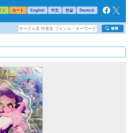
イン
カート
English
中文
한글
Deutsch