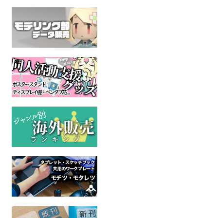
バニーダッシィ抱き枕カ
ランジェリートワイ抱き
MANE6
バー
枕カバー（夜バージョ
MyLittl
全年
ン）
MyLittlePony
全年齢
MyLittlePony
全年齢