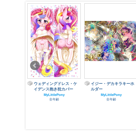
 & 5扇子
ウェディングドレス・ケ
イジー・デカキラキーホ
イデンス抱き枕カバー
ルダー
ePony
齢
MyLittlePony
MyLittlePony
全年齢
全年齢