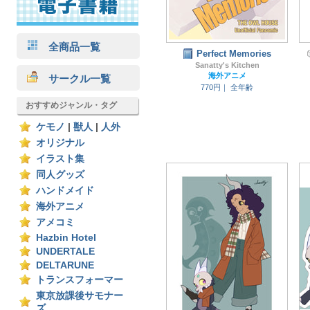
全商品一覧
Perfect Memories
Sanatty's Kitchen
海外アニメ
サークル一覧
770円｜
全年齢
おすすめジャンル・タグ
ケモノ
|
獣人
|
人外
オリジナル
イラスト集
同人グッズ
ハンドメイド
海外アニメ
アメコミ
Hazbin Hotel
UNDERTALE
DELTARUNE
トランスフォーマー
東京放課後サモナー
ズ