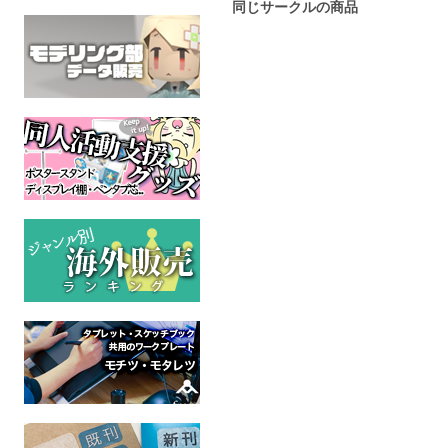
同じサークルの商品
小馬奇譚絵巻vol.3 ドラ
小馬奇譚絵巻vol.6 フワ
ゴンスレイヤー編
もこパニック
MyLittlePony
MyLittlePony
全年齢
全年齢