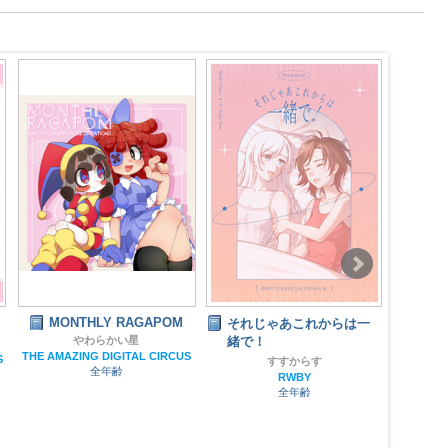
MONTHLY RAGAPOM
それじゃあこれからは一
やわらかい星
緒で！
ふぁ
THE AMAZING DIGITAL CIRCUS
S
すすからす
全年齢
RWBY
全年齢