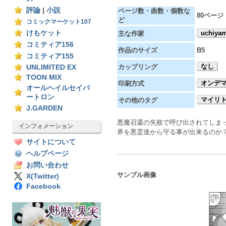
評論
|
小説
ページ数・曲数・個数な
80ページ
ど
コミックマーケット107
けもケット
uchiya
主な作家
コミティア156
作品のサイズ
B5
コミティア155
なし
カップリング
UNLIMITED EX
TOON MIX
オンデ
印刷方式
オールヘイルセイバ
ートロン
マイリ
その他のタグ
J.GARDEN
悪魔召還の失敗で呼び出されてしま
インフォメーション
界を悪霊達から守る事が出来るのか
サイトについて
ヘルプページ
お問い合わせ
サンプル画像
X(Twitter)
Facebook