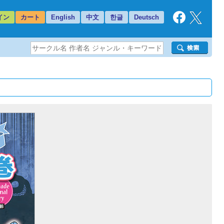
イン
カート
English
中文
한글
Deutsch