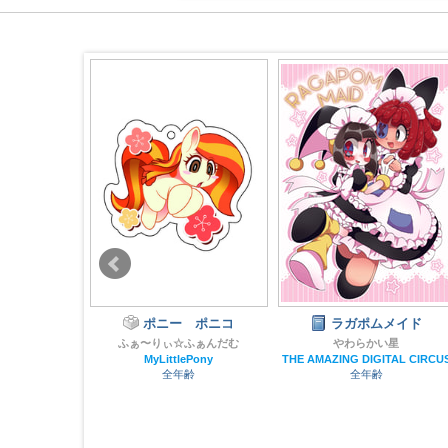
RAGAPOMカ
ポニー ポニコ
ラガポムメイド
ふぁ〜りぃ☆ふぁんだむ
やわらかい星
MyLittlePony
THE AMAZING DIGITAL CIRCU
かい星
全年齢
全年齢
GITAL CIRCUS
齢