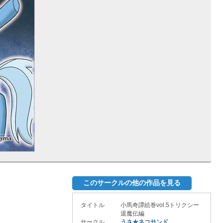
このサークルの他の作品を見る
タイトル
小馬奇譚絵巻vol.5トリクシー
退魔伝編
サークル
うさ★ネコサンド