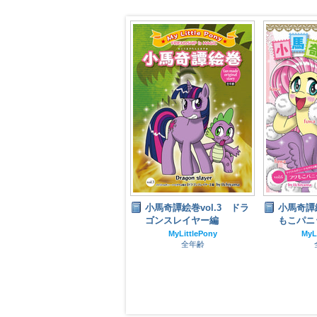
小馬奇譚絵巻vol.4 ガー
小馬奇譚絵巻vol.3 ドラ
小馬奇譚絵
ルズトーク編
ゴンスレイヤー編
もこパニ
MyLittlePony
MyLittlePony
MyL
全年齢
全年齢