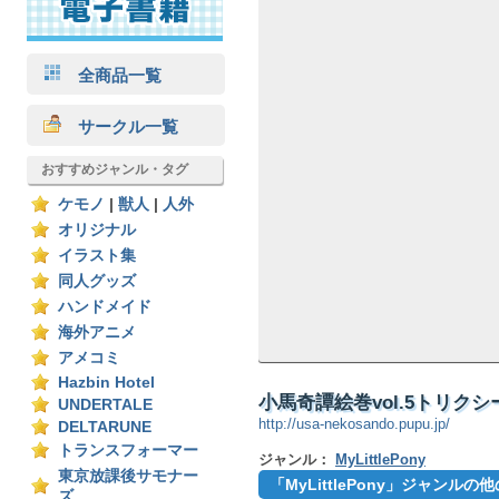
全商品一覧
サークル一覧
おすすめジャンル・タグ
ケモノ
|
獣人
|
人外
オリジナル
イラスト集
同人グッズ
ハンドメイド
海外アニメ
アメコミ
Hazbin Hotel
小馬奇譚絵巻vol.5トリクシ
UNDERTALE
http://usa-nekosando.pupu.jp/
DELTARUNE
トランスフォーマー
ジャンル：
MyLittlePony
東京放課後サモナー
「MyLittlePony」ジャンル
ズ