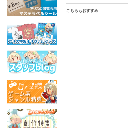
こちらもおすすめ
バニーダッシィ抱き枕カ
レインボーパワー・
MONTHLY 
バー
Mane6 アクリルスタンド
レンダー
ふぇにぺれ
ふぇにぺれ
やわら
MyLittlePony
MyLittlePony
THE AMAZING DI
全年齢
全年齢
全年