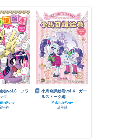
巻vol.6 フワ
小馬奇譚絵巻vol.4 ガー
小馬奇譚絵巻vol.3 
ック
ルズトーク編
ゴンスレイヤー編
ittlePony
MyLittlePony
MyLittlePony
全年齢
全年齢
全年齢