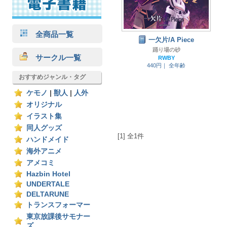
全商品一覧
一欠片/A Piece
踊り場の砂
サークル一覧
RWBY
440円｜
全年齢
おすすめジャンル・タグ
ケモノ
|
獣人
|
人外
オリジナル
イラスト集
同人グッズ
[1] 全1件
ハンドメイド
海外アニメ
アメコミ
Hazbin Hotel
UNDERTALE
DELTARUNE
トランスフォーマー
東京放課後サモナー
ズ