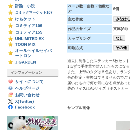
評論
|
小説
ページ数・曲数・個数な
6個
ど
コミックマーケット107
けもケット
みなは
主な作家
コミティア156
文庫(A6)
作品のサイズ
コミティア155
なし
カップリング
UNLIMITED EX
TOON MIX
その他
印刷方式
オールヘイルセイバ
ートロン
過去に制作したステッカー6枚セット
J.GARDEN
1点ずつ手作業で封入したものにな
また、上部のタグは５色あり、ラン
インフォメーション
色の指定・交換はできませんのでご
サイトについて
届いたもので何か気になる点があった場合
ヘルプページ
袋のサイズはA6サイズ（ポストカー
お問い合わせ
X(Twitter)
Facebook
サンプル画像