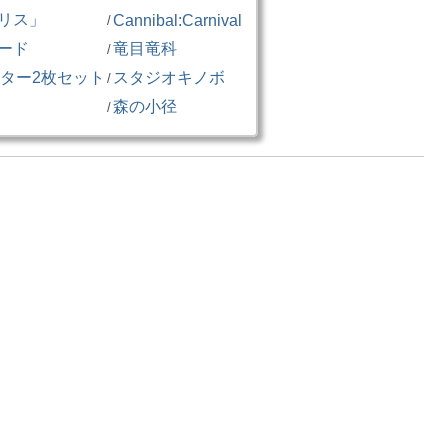
リス」
Cannibal:Carnival
/
ード
竜目竜科
/
ポスター2枚セット
スタジオキノボ
/
森の小径
/