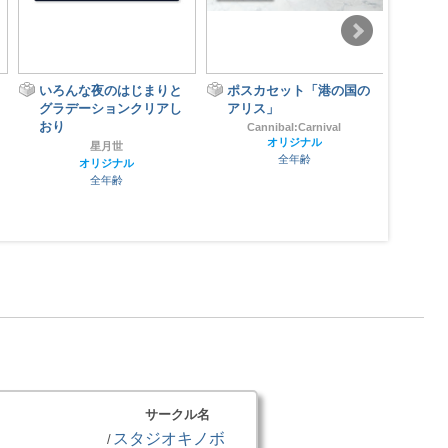
いろんな夜のはじまりと
ポスカセット「港の国の
ミニ
グラデーションクリアし
アリス」
系2)
おり
Cannibal:Carnival
オリジナル
星月世
全年齢
オリジナル
全年齢
サークル名
スタジオキノボ
/