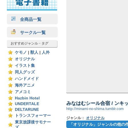
全商品一覧
サークル一覧
おすすめジャンル・タグ
ケモノ
|
獣人
|
人外
オリジナル
イラスト集
同人グッズ
ハンドメイド
海外アニメ
アメコミ
Hazbin Hotel
みなはむシール合宿 / ンキ
UNDERTALE
http://minami-no-shima.tumblr.com
DELTARUNE
トランスフォーマー
ジャンル：
オリジナル
東京放課後サモナー
「オリジナル」ジャンルの他の
ズ