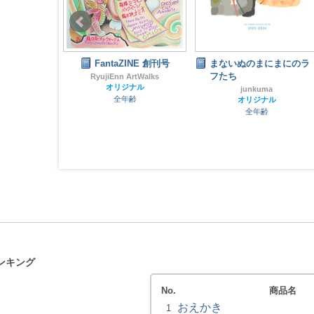
リジナル 猫
FantaZINE 創刊号
まないぬのまにまにのラ
フたち
RyujiEnn ArtWalks
オリジナル
junkuma
店
全年齢
オリジナル
ナル
全年齢
齢
ンキング
No.
商品名
おえかき
1