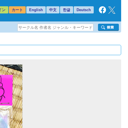
イン
カート
English
中文
한글
Deutsch