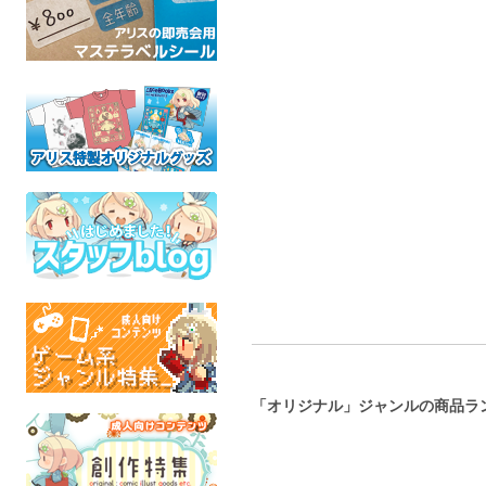
IMO10 Jun. 2026 Dust
パスポート風手帳
豆色紙・オ
and Petals
娘
Cannibal:Carnival
IMO10
オリジナル
星の
オリジナル
全年齢
オリジ
全年齢
全年
「オリジナル」ジャンルの商品ラ