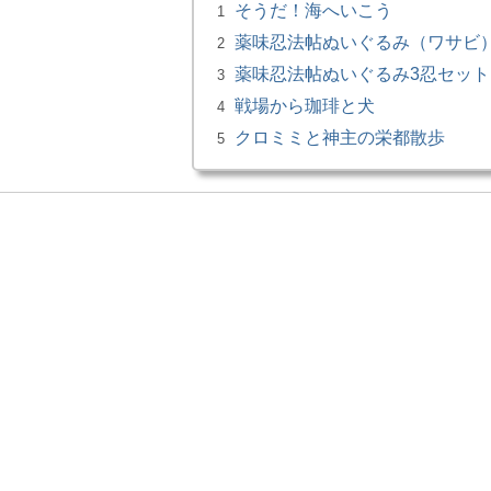
そうだ！海へいこう
1
薬味忍法帖ぬいぐるみ（ワサビ）小
2
薬味忍法帖ぬいぐるみ3忍セット 
3
戦場から珈琲と犬
4
クロミミと神主の栄都散歩
5