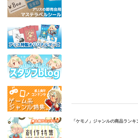
豆色紙・オリジナル 猫
サヨと山神さま
薬味忍法帖ぬ
娘
セット / ご
非常階段
オリジナル
星の店
ごろう
全年齢
オリジナル
ケモ
全年齢
全年
「ケモノ」ジャンルの商品ランキ