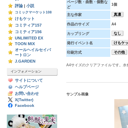
ページ数・曲数・個数な
1個
評論
|
小説
ど
コミックマーケット108
真凛
主な作家
けもケット
作品のサイズ
A4
コミティア157
コミティア156
なし
カップリング
UNLIMITED EX
けもケッ
発行イベント名
TOON MIX
オールヘイルセイバ
その他
印刷方式
ートロン
J.GARDEN
A4サイズのクリアファイルです。水
インフォメーション
サイトについて
ヘルプページ
お問い合わせ
サンプル画像
X(Twitter)
Facebook