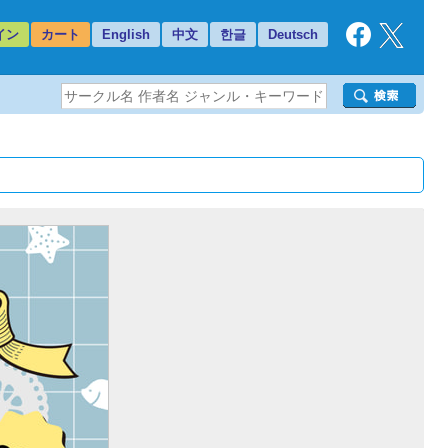
イン
カート
English
中文
한글
Deutsch