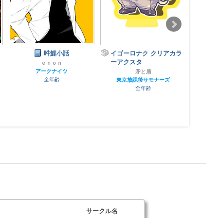
吽鯉小話
イゴーロナク クリアカラ
オオ
ーアクスタ
総集
ｅｎｏｎ
アークナイツ
矛と盾
黒
全年齢
東京放課後サモナーズ
全年齢
サークル名