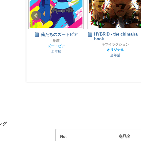
HYBRID - the chimaira
いぐるみ3忍
俺たちのズートピア
book
ろうじろう
巣箱
キマイラクション
ズートピア
じろう
オリジナル
全年齢
ノ
全年齢
齢
ング
No.
商品名