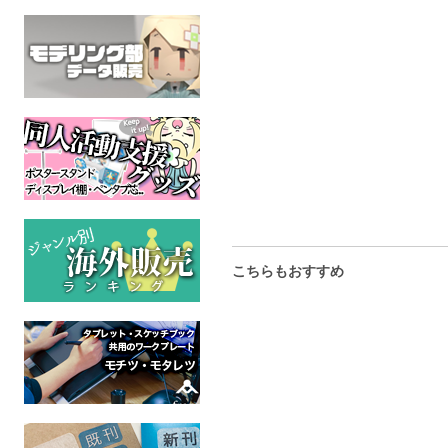
踊り子の箱庭
True Labポストカード
村を救
UNDERTALE
ケモノ
ケモ
全年齢
全年齢
全年
こちらもおすすめ