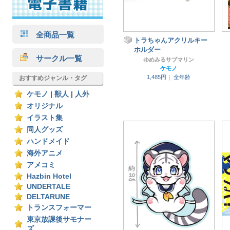
全商品一覧
トラちゃんアクリルキー
ホルダー
サークル一覧
ゆめみるサブマリン
ケモノ
1,485円｜
全年齢
おすすめジャンル・タグ
ケモノ
|
獣人
|
人外
オリジナル
イラスト集
同人グッズ
ハンドメイド
海外アニメ
アメコミ
Hazbin Hotel
UNDERTALE
DELTARUNE
トランスフォーマー
東京放課後サモナー
ズ