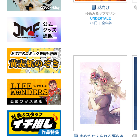
花向け
ゆめみるサブマリン
UNDERTALE
605円｜
全年齢
あなたにふられる夢をみ