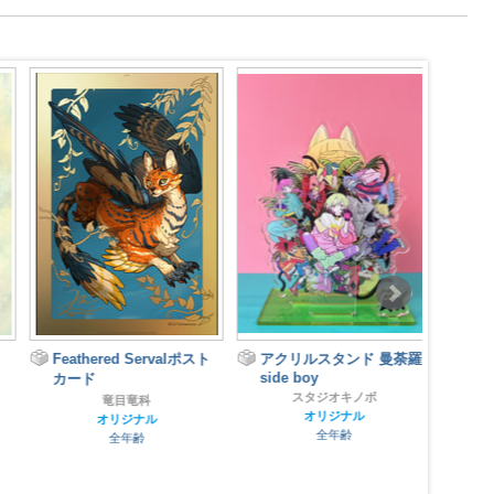
Feathered Servalポスト
アクリルスタンド 曼荼羅
side boy
カード
スタジオキノボ
竜目竜科
オリジナル
オリジナル
全年齢
全年齢