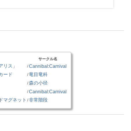
サークル名
アリス」
Cannibal:Carnival
/
カード
竜目竜科
/
森の小径
/
」
Cannibal:Carnival
/
ドマグネット
非常階段
/