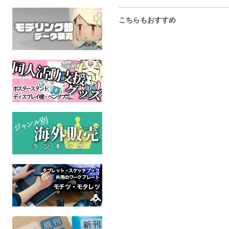
こちらもおすすめ
6-ink book
みちくさの記憶
記憶
怪獣使いの遺産
つのおばけ
つめたい
ケモノ
オリジナル
オリジ
全年齢
全年齢
全年