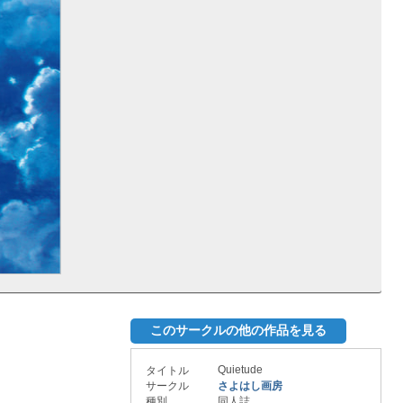
このサークルの他の作品を見る
Quietude
タイトル
サークル
さよはし画房
種別
同人誌