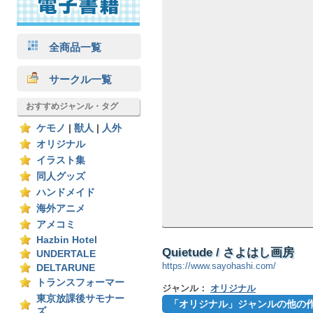
全商品一覧
サークル一覧
おすすめジャンル・タグ
ケモノ
|
獣人
|
人外
オリジナル
イラスト集
同人グッズ
ハンドメイド
海外アニメ
アメコミ
Hazbin Hotel
Quietude / さよはし画房
UNDERTALE
https://www.sayohashi.com/
DELTARUNE
トランスフォーマー
ジャンル：
オリジナル
東京放課後サモナー
「オリジナル」ジャンルの他の
ズ