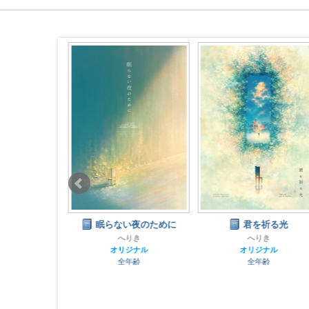
のそば
眠らない夜のために
君を祈る光
コート
へりき
へりき
ナル
オリジナル
オリジナル
齢
全年齢
全年齢