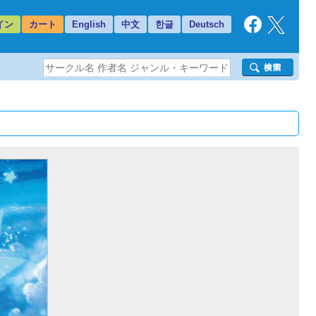
イン
カート
English
中文
한글
Deutsch