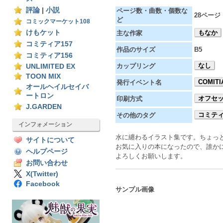
評論
|
小説
ページ数・曲数・個数な
28ページ
ど
コミックマーケット108
けもケット
もなか
主な作家
コミティア157
作品のサイズ
B5
コミティア156
なし
カップリング
UNLIMITED EX
TOON MIX
COMITI
発行イベント名
オールヘイルセイバ
ートロン
オフセ
印刷方式
J.GARDEN
コミティ
その他のタグ
インフォメーション
水に纏わるイラスト集です。ちょっ
サイトについて
お気に入りの本になったので、誰か
ヘルプページ
よろしくお願いします。
お問い合わせ
X(Twitter)
Facebook
サンプル画像