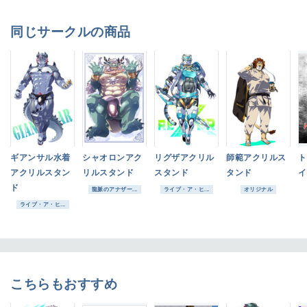
同じサークルの商品
ギアンサル水着
シャオロンアク
リグザアクリル
師範アクリルス
ト
アクリルスタン
リルスタンド
スタンド
タンド
イ
ド
龍脈のアナザー...
ライブ・ア・ヒ...
オリジナル
ライブ・ア・ヒ...
こちらもおすすめ