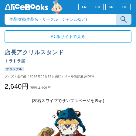
EN
CH
KR
DE
PC版サイトで見る
店長アクリルスタンド
トラトラ屋
オリジナル
グッズ
/
全年齢
/
2024年05月19日発行
/ メール便容量:約50%
2,640円
(税抜:2,400円)
(左右スワイプでサンプルページを表示)