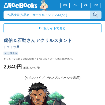
EN
CH
KR
DE
PC版サイトで見る
虎伯＆石動さんアクリルスタンド
トラトラ屋
オリジナル
グッズ
/
全年齢
/
2025年05月17日発行
/ メール便容量:約20%
2,640円
(税抜:2,400円)
(左右スワイプでサンプルページを表示)