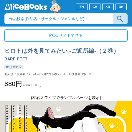
EN
CH
KR
DE
PC版サイトで見る
ヒロトは外を見てみたい -ご近所編-（２巻）
BARE FEET
オリジナル
同人誌
/
全年齢
/
2024年09月22日発行
/ メール便容量:約20%
880円
(税抜:800円)
(左右スワイプでサンプルページを表示)