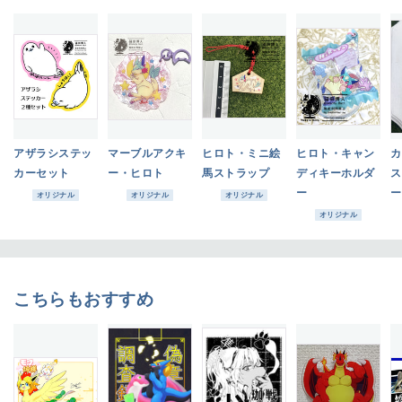
アザラシステッ
マーブルアクキ
ヒロト・ミニ絵
ヒロト・キャン
カ
カーセット
ー・ヒロト
馬ストラップ
ディキーホルダ
ス
ー
ー
オリジナル
オリジナル
オリジナル
オリジナル
こちらもおすすめ