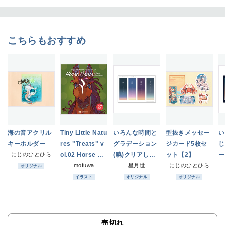
こちらもおすすめ
海の音アクリル
Tiny Little Natu
いろんな時間と
型抜きメッセー
い
キーホルダー
res "Treats" v
グラデーション
ジカード5枚セ
じ
にじのひとひら
ol.02 Horse Co
(暁)クリアしお
ット【2】
ー
ats
mofuwa
り
星月世
にじのひとひら
し
オリジナル
イラスト
オリジナル
オリジナル
売切れ