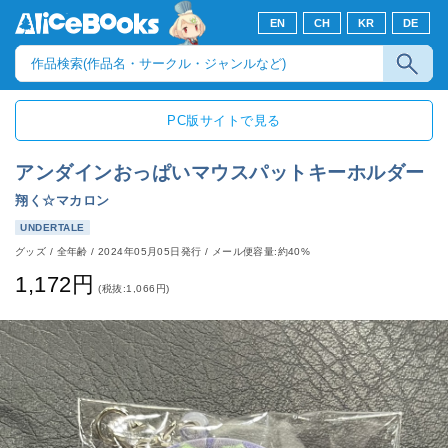
EN
CH
KR
DE
PC版サイトで見る
アンダインおっぱいマウスパットキーホルダー
翔く☆マカロン
UNDERTALE
グッズ
/
全年齢
/
2024年05月05日発行
/ メール便容量:約40%
1,172円
(税抜:1,066円)