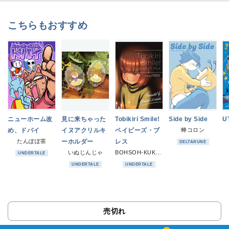
こちらもおすすめ
ニューホーム改
見に来ちゃった
Tobikiri Smile!
Side by Side
U
め、ドバイ
イヌアクリルキ
ベイビーズ・ブ
蝉コロン
たんぽぽ茶
ーホルダー
レス
DELTARUNE
いぬじんじゃ
BOHSOH-KUKAKU
UNDERTALE
UNDERTALE
UNDERTALE
売切れ