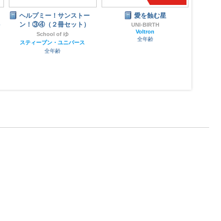
愛を蝕む星
SUペーパークラフトA
人様
い！
UNI-BIRTH
School of ゆ
Voltron
スティーブン・ユニバース
は
全年齢
全年齢
ステ