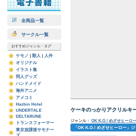
全商品一覧
サークル一覧
おすすめジャンル・タグ
ケモノ
|
獣人
|
人外
オリジナル
イラスト集
同人グッズ
ハンドメイド
海外アニメ
アメコミ
Hazbin Hotel
ケーキのっかりアクリルキー
UNDERTALE
DELTARUNE
ジャンル：
OK K.O.! めざせヒーロ
トランスフォーマー
「OK K.O.! めざせヒーロー
東京放課後サモナー
ズ