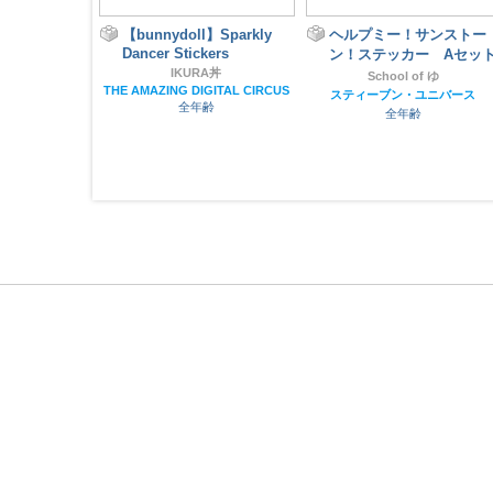
】Sparkly
ヘルプミー！サンストー
ヘルプミー！サンストー
kers
ン！ステッカー Aセット
ン！③④（２冊セット）
A丼
School of ゆ
School of ゆ
GITAL CIRCUS
スティーブン・ユニバース
スティーブン・ユニバース
齢
全年齢
全年齢