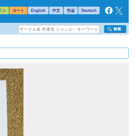
イン
カート
English
中文
한글
Deutsch