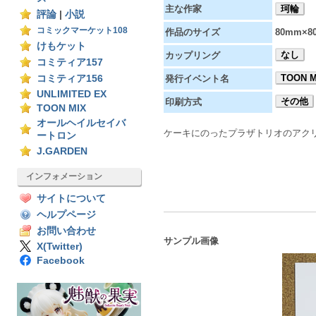
主な作家
珂輪
評論
|
小説
コミックマーケット108
作品のサイズ
80mm×8
けもケット
なし
カップリング
コミティア157
TOON M
コミティア156
発行イベント名
UNLIMITED EX
その他
印刷方式
TOON MIX
オールヘイルセイバ
ケーキにのったプラザトリオのアク
ートロン
J.GARDEN
インフォメーション
サイトについて
ヘルプページ
お問い合わせ
サンプル画像
X(Twitter)
Facebook