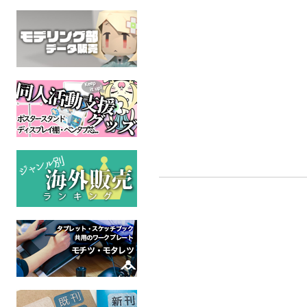
CANDY
サンストーンchill outコ
【bunnydoll
Dancer Stic
迷走パニック
ースター
ケモノ
IKUR
School of ゆ
全年齢
THE AMAZING DI
スティーブン・ユニバース
全年
全年齢