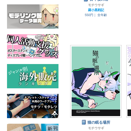
モチウサギ
羅小黒戦記
550円｜
全年齢
猫の眠る場所
モチウサギ