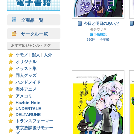
全商品一覧
今日と明日のあいだ
モチウサギ
サークル一覧
羅小黒戦記
330円｜
全年齢
おすすめジャンル・タグ
ケモノ
|
獣人
|
人外
オリジナル
イラスト集
同人グッズ
ハンドメイド
海外アニメ
アメコミ
Hazbin Hotel
UNDERTALE
DELTARUNE
トランスフォーマー
東京放課後サモナー
ズ