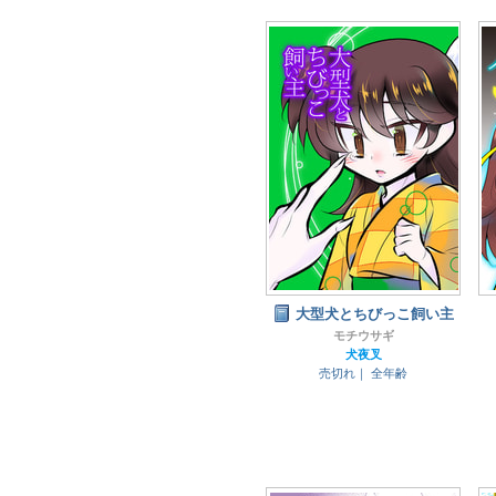
大型犬とちびっこ飼い主
モチウサギ
犬夜叉
売切れ｜
全年齢