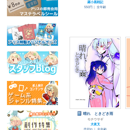
羅小黒戦記
550円｜
全年齢
晴れ ときどき雨
モチウサギ
犬夜叉
売切れ｜
全年齢