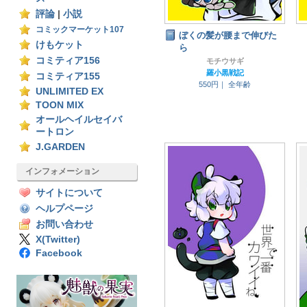
評論
|
小説
コミックマーケット107
ぼくの髪が腰まで伸びた
けもケット
ら
コミティア156
モチウサギ
羅小黒戦記
コミティア155
550円｜
全年齢
UNLIMITED EX
TOON MIX
オールヘイルセイバ
ートロン
J.GARDEN
インフォメーション
サイトについて
ヘルプページ
お問い合わせ
X(Twitter)
Facebook