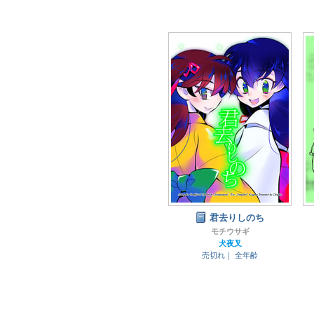
君去りしのち
モチウサギ
犬夜叉
売切れ｜
全年齢