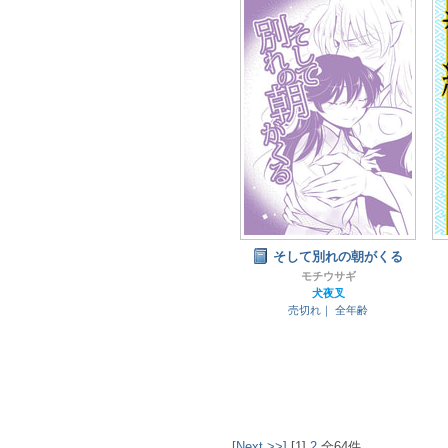
そして別れの朝がくる
モチウサギ
犬夜叉
売切れ｜
全年齢
[Next >>]
[1]
2
全64件