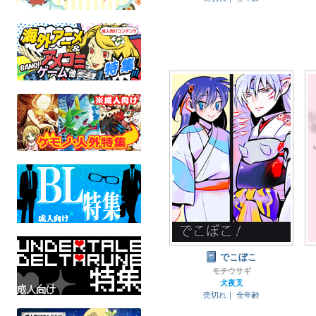
でこぼこ
モチウサギ
犬夜叉
売切れ｜
全年齢