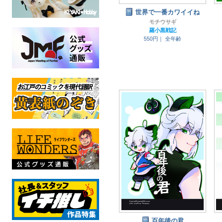
世界で一番カワイイね
モチウサギ
羅小黒戦記
550円｜
全年齢
百年後の君