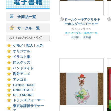
全商品一覧
ロールケーキアクリルキ
ーホルダー/スモーキー
サークル一覧
りんごフラッペ
スティーブン・ユニバース
売切れ｜
全年齢
おすすめジャンル・タグ
ケモノ
|
獣人
|
人外
オリジナル
イラスト集
同人グッズ
ハンドメイド
海外アニメ
アメコミ
Hazbin Hotel
UNDERTALE
DELTARUNE
トランスフォーマー
東京放課後サモナー
ズ