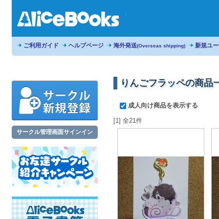
ご利用ガイド
ヘルプページ
海外発送
新規ユー
(Overseas shipping)
りんごフラッペの商品
成人向け商品を表示する
[1] 全21件
サークル管理画面サインイン