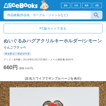
EN
CH
KR
DE
PC版サイトで見る
ぬいぐるみハグアクリルキーホルダー/シモーン
りんごフラッペ
マイティ・マジソード
グッズ
/
全年齢
/
2019年01月27日発行
/ メール便容量:約20%
660円
(税抜:600円)
(左右スワイプでサンプルページを表示)