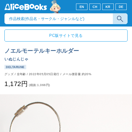
EN
CH
KR
DE
PC版サイトで見る
ノエルモーテルキーホルダー
いぬじんじゃ
DELTARUNE
グッズ
/
全年齢
/
2022年05月05日発行
/ メール便容量:約20%
1,172円
(税抜:1,066円)