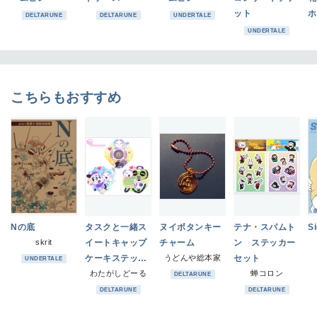
ット
ホ
DELTARUNE
DELTARUNE
UNDERTALE
UNDERTALE
こちらもおすすめ
Nの底
タスクと一緒ス
ヌイボタンキー
テナ・スパムト
Si
skrit
イートキャップ
チャーム
ン ステッカー
ケーキステッカ
うどんや総本家
セット
UNDERTALE
ーセット
わたがしどーる
蝉コロン
DELTARUNE
DELTARUNE
DELTARUNE