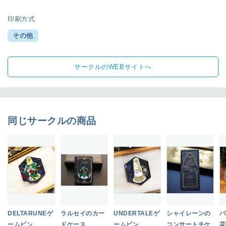
印刷方式
その他
サークルのWEBサイトへ
同じサークルの商品
DELTARUNEゲ
ラルセイのカー
UNDERTALEゲ
シャイレーンの
バ
ームピン
ドケース
ームピン
コンサートチケ
花