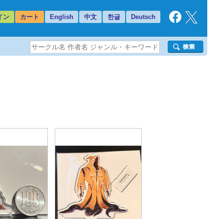
イン
カート
English
中文
한글
Deutsch