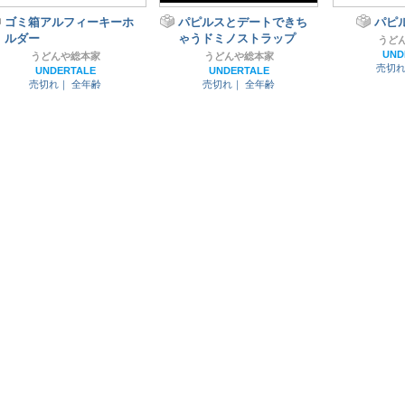
ゴミ箱アルフィーキーホ
パピルスとデートできち
パピ
ルダー
ゃうドミノストラップ
うど
UND
うどんや総本家
うどんや総本家
売切
UNDERTALE
UNDERTALE
売切れ｜
全年齢
売切れ｜
全年齢