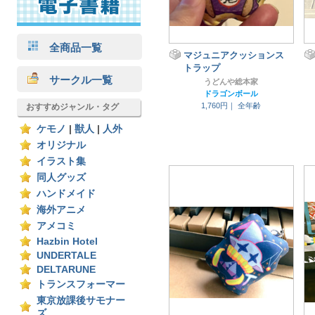
全商品一覧
マジュニアクッションス
トラップ
サークル一覧
うどんや総本家
ドラゴンボール
1,760円｜
全年齢
おすすめジャンル・タグ
ケモノ
|
獣人
|
人外
オリジナル
イラスト集
同人グッズ
ハンドメイド
海外アニメ
アメコミ
Hazbin Hotel
UNDERTALE
DELTARUNE
トランスフォーマー
東京放課後サモナー
ズ