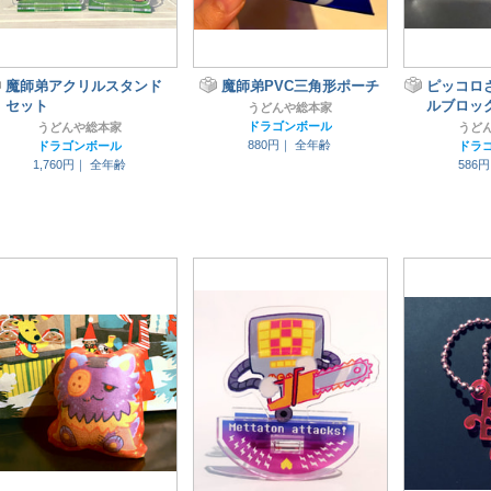
魔師弟アクリルスタンド
魔師弟PVC三角形ポーチ
ピッコロ
セット
ルブロッ
うどんや総本家
ドラゴンボール
うどんや総本家
うど
880円｜
全年齢
ドラゴンボール
ドラ
1,760円｜
全年齢
586