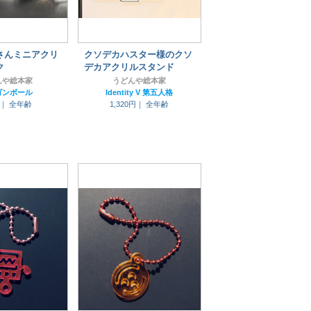
さんミニアクリ
クソデカハスター様のクソ
ク
デカアクリルスタンド
んや総本家
うどんや総本家
ゴンボール
Identity V 第五人格
円｜
全年齢
1,320円｜
全年齢