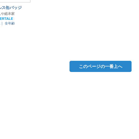
ルス缶バッジ
んや総本家
ERTALE
れ｜
全年齢
このページの一番上へ