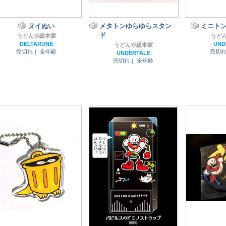
ヌイぬい
メタトンゆらゆらスタン
ミニトン
ド
うどんや総本家
うど
DELTARUNE
UND
うどんや総本家
売切れ｜
全年齢
売切
UNDERTALE
売切れ｜
全年齢