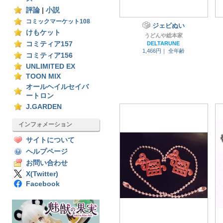
評論
|
小説
コミックマーケット108
ジェビぬい
けもケット
うどんや総本家
コミティア157
DELTARUNE
1,466円｜
全年齢
コミティア156
UNLIMITED EX
TOON MIX
オールヘイルセイバ
ートロン
J.GARDEN
インフォメーション
サイトについて
ヘルプページ
お問い合わせ
X(Twitter)
Facebook