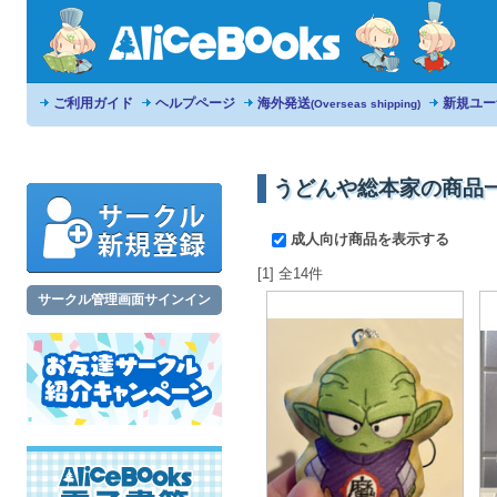
ご利用ガイド
ヘルプページ
海外発送
新規ユー
(Overseas shipping)
うどんや総本家の商品
成人向け商品を表示する
[1] 全14件
サークル管理画面サインイン