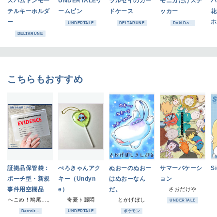
スパムトンモー
UNDERTALEゲ
ラルセイのカー
モニカだけステ
バ
テルキーホルダ
ームピン
ドケース
ッカー
花
ー
ホ
UNDERTALE
DELTARUNE
Doki Do...
DELTARUNE
こちらもおすすめ
証拠品保管袋：
ぺろきゃんアク
ぬおーのぬおー
サマーバケーシ
Si
ポーチ型・新規
キー（Undyn
はぬおーなん
ョン
事件用空欄品
e）
だ。
さおだけや
へこめ！鳩尾…。
奇憂ト麗悶
とかげぼし
UNDERTALE
Detroit...
UNDERTALE
ポケモン