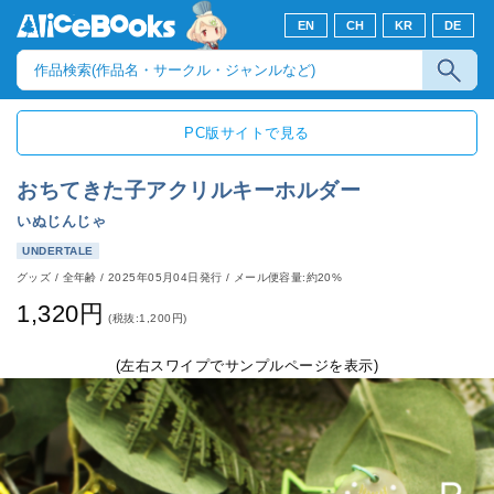
EN
CH
KR
DE
PC版サイトで見る
おちてきた子アクリルキーホルダー
いぬじんじゃ
UNDERTALE
グッズ
/
全年齢
/
2025年05月04日発行
/ メール便容量:約20%
1,320円
(税抜:1,200円)
(左右スワイプでサンプルページを表示)