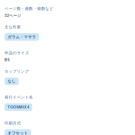
ページ数・曲数・個数など
32ページ
主な作家
ガラム・マサラ
作品のサイズ
B5
カップリング
なし
発行イベント名
TOONMIX4
印刷方式
オフセット