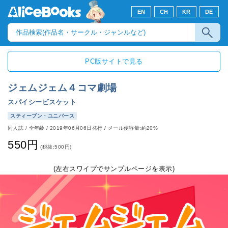
EN
CH
KR
DE
PC版サイトで見る
ジェムジェム４コマ劇場
スパイシービスケット
スティーブン・ユニバース
同人誌
/
全年齢
/
2019年06月06日発行
/ メール便容量:約20%
550円
(税抜:500円)
(左右スワイプでサンプルページを表示)