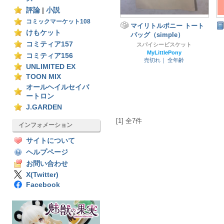
評論
|
小説
コミックマーケット108
マイリトルポニー トート
けもケット
バッグ（simple）
コミティア157
スパイシービスケット
MyLittlePony
コミティア156
売切れ｜
全年齢
UNLIMITED EX
TOON MIX
オールヘイルセイバ
ートロン
J.GARDEN
[1] 全7件
インフォメーション
サイトについて
ヘルプページ
お問い合わせ
X(Twitter)
Facebook