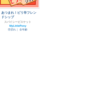
あつまれ！ピリ辛フレン
ドシップ
スパイシービスケット
MyLittlePony
売切れ｜
全年齢