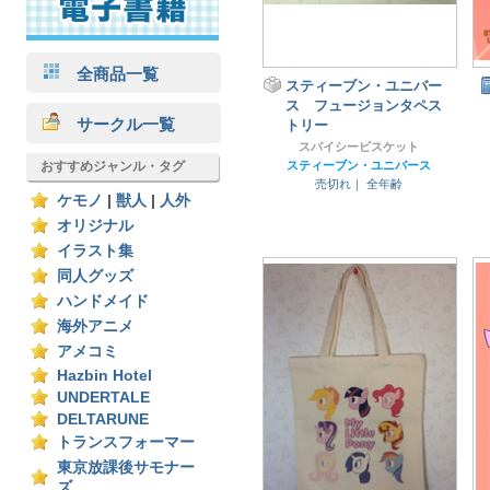
全商品一覧
スティーブン・ユニバー
ス フュージョンタペス
サークル一覧
トリー
スパイシービスケット
おすすめジャンル・タグ
スティーブン・ユニバース
売切れ｜
全年齢
ケモノ
|
獣人
|
人外
オリジナル
イラスト集
同人グッズ
ハンドメイド
海外アニメ
アメコミ
Hazbin Hotel
UNDERTALE
DELTARUNE
トランスフォーマー
東京放課後サモナー
ズ