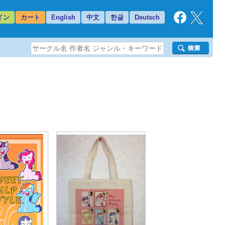
イン
カート
English
中文
한글
Deutsch