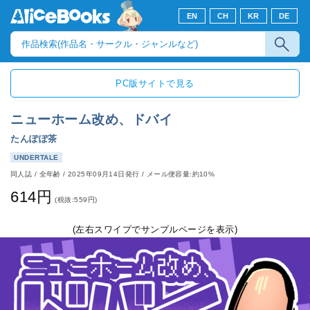
EN
CH
KR
DE
PC版サイトで見る
ニューホーム改め、ドバイ
たんぽぽ茶
UNDERTALE
同人誌
/
全年齢
/
2025年09月14日発行
/ メール便容量:約10%
614円
(税抜:559円)
(左右スワイプでサンプルページを表示)