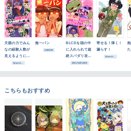
天眼の力でみん
無一パン
BLCDを頭の中
寄せる！弾く！
抱
なの経験人数が
に入れられて超
漏らす！
た
OMORI
見えるようにな
絶スパダリ攻め
Identit...
った占い師の本
になるK_Kとド
Identit...
DELTARUNE
スケベ淫乱受け
になるキャップ
こちらもおすすめ