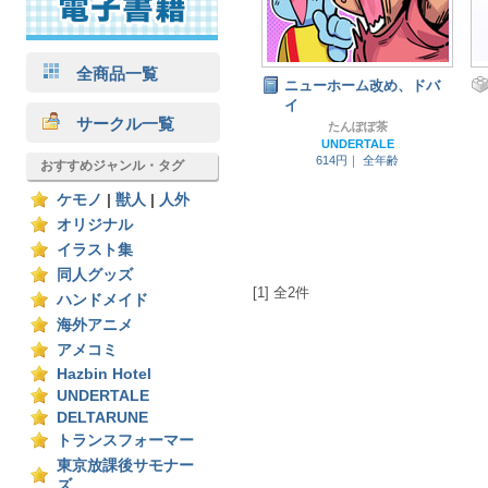
全商品一覧
ニューホーム改め、ドバ
イ
サークル一覧
たんぽぽ茶
UNDERTALE
614円｜
全年齢
おすすめジャンル・タグ
ケモノ
|
獣人
|
人外
オリジナル
イラスト集
同人グッズ
[1] 全2件
ハンドメイド
海外アニメ
アメコミ
Hazbin Hotel
UNDERTALE
DELTARUNE
トランスフォーマー
東京放課後サモナー
ズ