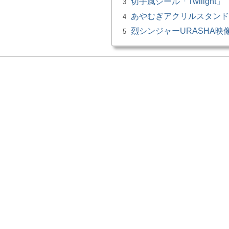
切手風シール「Twilight」
3
あやむぎアクリルスタンド
4
烈シンジャーURASHA映像録_
5