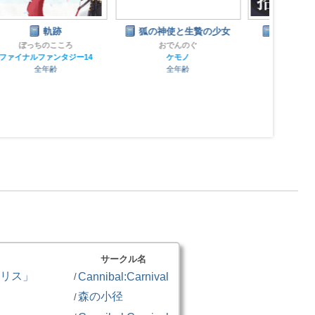
狐の神使と生贄の少女
猫神ちゃんと招き犬
Lomelette
おでんのぐ
ケモノ
ケモノ
全年齢
全年齢
サークル名
リス」
Cannibal:Carnival
/
森の小径
/