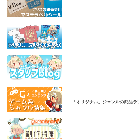
二、こもり柿
守衛の灯さん②
夏とアイス
せじお
お日さんふたつ
ふわふわ
ケモノ
オリジナル
ケモ
全年齢
全年齢
全年
「オリジナル」ジャンルの商品ラ