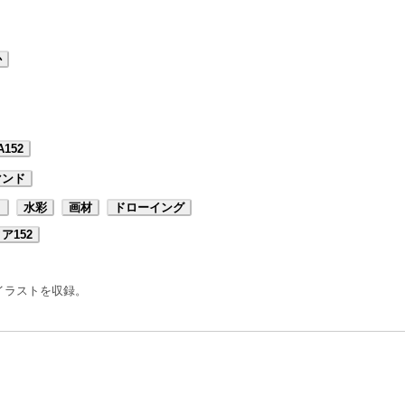
か
A152
マンド
ト
水彩
画材
ドローイング
ア152
。
イラストを収録。