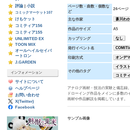
評論
|
小説
ページ数・曲数・個数な
24ページ
ど
コミックマーケット107
けもケット
蒼川わ
主な作家
コミティア156
作品のサイズ
A5
コミティア155
なし
カップリング
UNLIMITED EX
TOON MIX
COMITI
発行イベント名
オールヘイルセイバ
ートロン
オンデ
印刷方式
J.GARDEN
イラス
その他のタグ
インフォメーション
コミティ
サイトについて
アナログ画材・技法の実験と備忘録
ヘルプページ
ドローイング作品をメインに多数の
お問い合わせ
画材や作品解説を掲載しています。
X(Twitter)
Facebook
サンプル画像