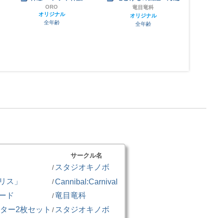
ORO
竜目竜科
オリジナル
オリジナル
全年齢
全年齢
サークル名
スタジオキノボ
/
リス」
Cannibal:Carnival
/
ード
竜目竜科
/
ポスター2枚セット
スタジオキノボ
/