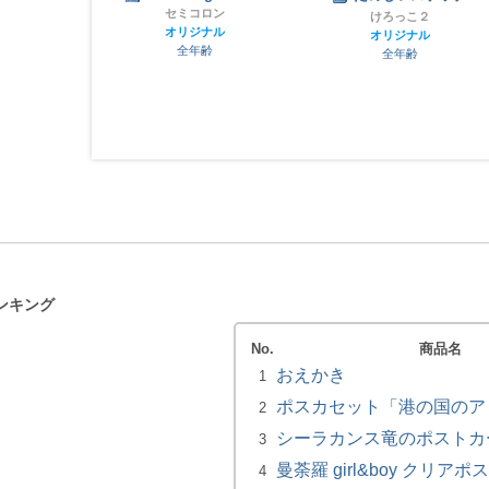
セミコロン
リン
けろっこ２
オリジナル
ナル
オリジナル
全年齢
齢
全年齢
ンキング
No.
商品名
おえかき
1
ポスカセット「港の国のア
2
シーラカンス竜のポストカ
3
曼荼羅 girl&boy クリア
4