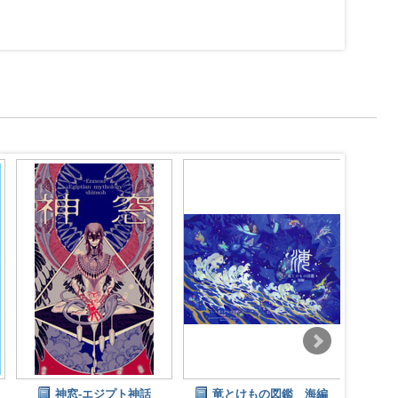
神窓-エジプト神話
竜とけもの図鑑 海編