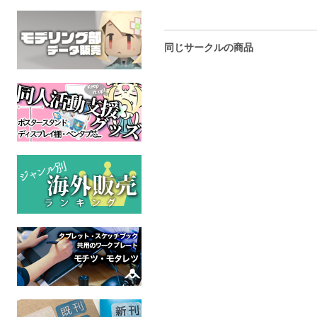
同じサークルの商品
喫茶と水彩
ゆらめく水景
水彩画家の
オリジナル
オリジナル
オリジ
全年齢
全年齢
全年