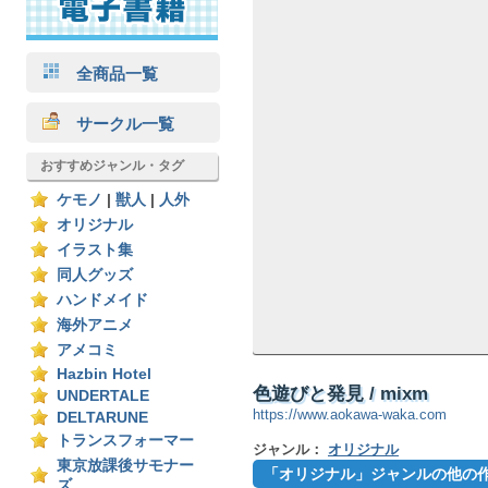
全商品一覧
サークル一覧
おすすめジャンル・タグ
ケモノ
|
獣人
|
人外
オリジナル
イラスト集
同人グッズ
ハンドメイド
海外アニメ
アメコミ
Hazbin Hotel
色遊びと発見 / mixm
UNDERTALE
https://www.aokawa-waka.com
DELTARUNE
トランスフォーマー
ジャンル：
オリジナル
東京放課後サモナー
「オリジナル」ジャンルの他の
ズ