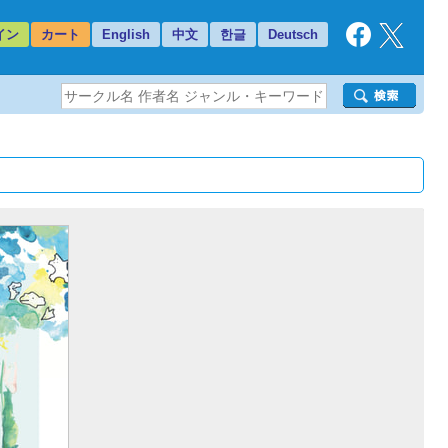
イン
カート
English
中文
한글
Deutsch