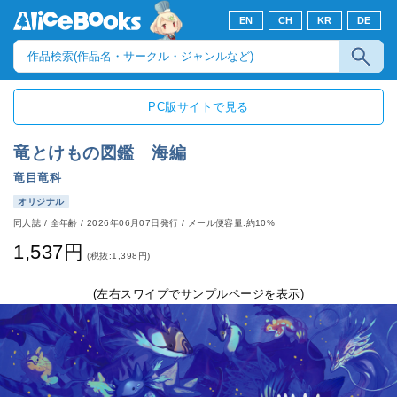
EN
CH
KR
DE
PC版サイトで見る
竜とけもの図鑑 海編
竜目竜科
オリジナル
同人誌
/
全年齢
/
2026年06月07日発行
/ メール便容量:約10%
1,537円
(税抜:1,398円)
(左右スワイプでサンプルページを表示)