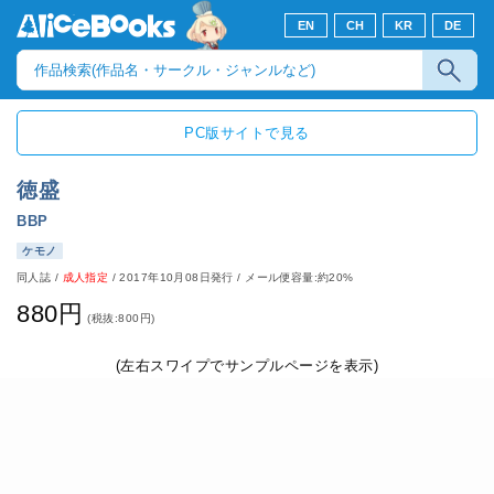
EN
CH
KR
DE
PC版サイトで見る
徳盛
BBP
ケモノ
同人誌
/
成人指定
/
2017年10月08日発行
/ メール便容量:約20%
880円
(税抜:800円)
(左右スワイプでサンプルページを表示)