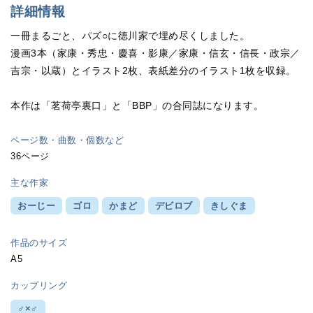
詳細情報
一冊まるごと、パズ○に徳川家で埋め尽くしました。
漫画3本（家康・秀忠・慶喜・影康／家康・信玄・信長・政宗／
吉宗・以蔵）とイラスト2枚、表紙差分のイラスト1枚を収録。
本作は「茗荷亭裏口」と「BBP」の合同誌になります。
ページ数・曲数・個数など
36ページ
主な作家
おーじー
ゴロ
かまど
デビロブ
きしぐま
作品のサイズ
A5
カップリング
♂×♂