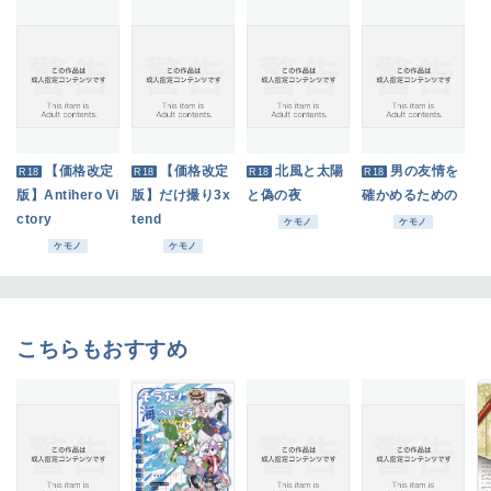
【価格改定
【価格改定
北風と太陽
男の友情を
R18
R18
R18
R18
版】Antihero Vi
版】だけ撮り3x
と偽の夜
確かめるための
ctory
tend
ケモノ
ケモノ
ケモノ
ケモノ
こちらもおすすめ