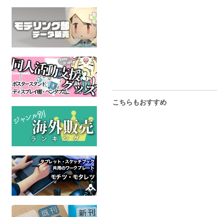
ハーボネック鎮魂曲
セレブ達にモラルがある
スキモノの
か、さぁ確かめよう
なる黒い牙
ケモノ
成人指定
ケモノ
ケモ
成人指定
成人
こちらもおすすめ