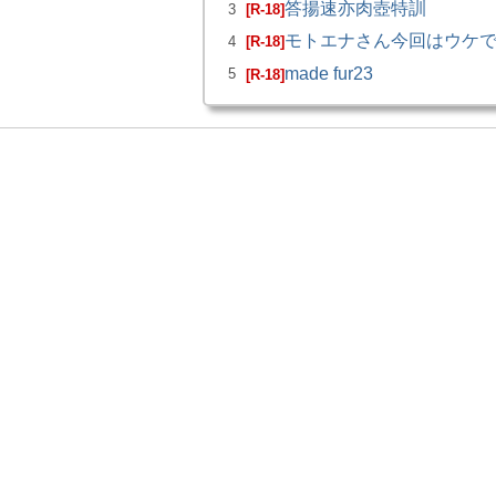
答揚速亦肉壺特訓
3
[R-18]
モトエナさん今回はウケ
4
[R-18]
made fur23
5
[R-18]