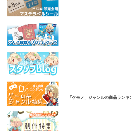
Masked
メスケモボンデージ女王
ドメイアクリルスタンド
Xhea
様合同誌
KEMONOCLE
ケモ
龍脈のアナザーエイドスR
ネフラデルS.P.A.
成人
全年齢
ケモノ
成人指定
「ケモノ」ジャンルの商品ランキ