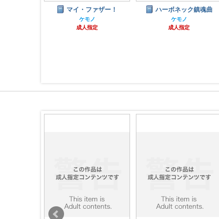
股～満月に連
マイ・ファザー！
ハーボネック鎮魂曲
～
ケモノ
ケモノ
成人指定
成人指定
ノ
指定