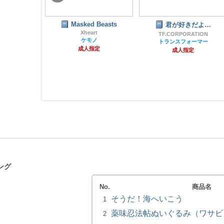
 Beasts
君が好きだよ…
あにまる放課後大乱交
rt
TF.CORPORATION
今夜も首投げ♥パラダイス！（旧肥後色情屋）
ノ
トランスフォーマー
ケモノ
指定
成人指定
成人指定
ング
No.
商品名
そうだ！海へいこう
1
薬味忍法帖ぬいぐるみ（ワサビ）
2