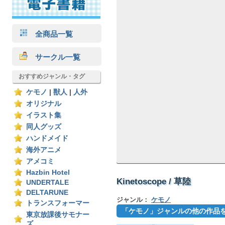
全商品一覧
サークル一覧
おすすめジャンル・タグ
ケモノ
|
獣人
|
人外
オリジナル
イラスト集
同人グッズ
ハンドメイド
海外アニメ
アメコミ
Hazbin Hotel
Kinetoscope / 草陸
UNDERTALE
DELTARUNE
ジャンル：
ケモノ
トランスフォーマー
「ケモノ」ジャンルの他の作品
東京放課後サモナー
ズ