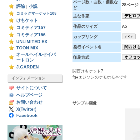
ページ数・曲数・個数な
28ページ
評論
|
小説
ど
コミックマーケット108
デビロ
主な作家
けもケット
作品のサイズ
A5
コミティア157
コミティア156
♂×♂
カップリング
UNLIMITED EX
関西けも
発行イベント名
TOON MIX
オールヘイルセイバ
オフセ
印刷方式
ートロン
J.GARDEN
関西けもケット7
fg●エジソンのケモホモ本です
インフォメーション
サイトについて
ヘルプページ
お問い合わせ
サンプル画像
X(Twitter)
Facebook