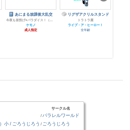
KAJIKA-DOODLE
リグザアクリルスタンド
俺
カジカリウム
トラトラ屋
ケモノ
ライブ・ア・ヒーロー！
成人指定
全年齢
サークル名
パラレルワールド
/
小 / ごろうじろう
ごろうじろう
/