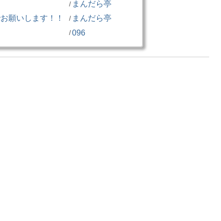
まんだら亭
/
でお願いします！！
まんだら亭
/
096
/