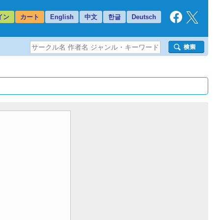
イン
カート
English
中文
한글
Deutsch