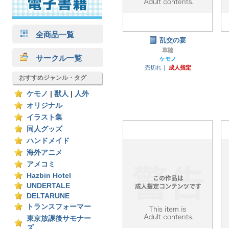
全商品一覧
乱交の宴
草陸
サークル一覧
ケモノ
売切れ｜
成人指定
おすすめジャンル・タグ
ケモノ
|
獣人
|
人外
オリジナル
イラスト集
同人グッズ
ハンドメイド
海外アニメ
アメコミ
Hazbin Hotel
UNDERTALE
DELTARUNE
トランスフォーマー
東京放課後サモナー
ズ