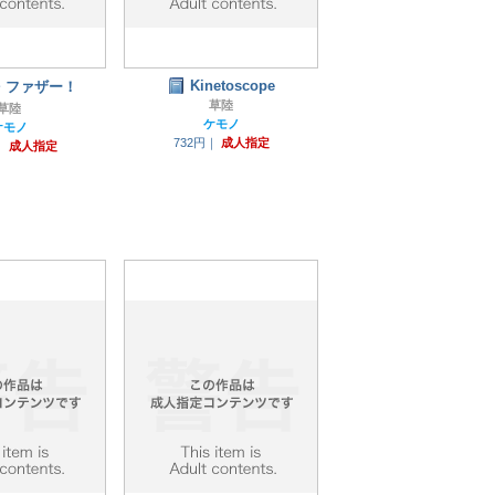
Kinetoscope
・ファザー！
草陸
草陸
ケモノ
ケモノ
732円｜
成人指定
｜
成人指定