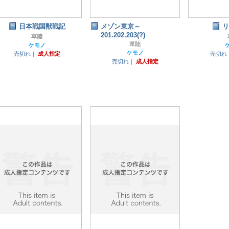
日本戦国獣戦記
メゾン東京～
リ
201.202.203(?)
草陸
草陸
ケモノ
ケモノ
売切れ｜
成人指定
売切れ
売切れ｜
成人指定