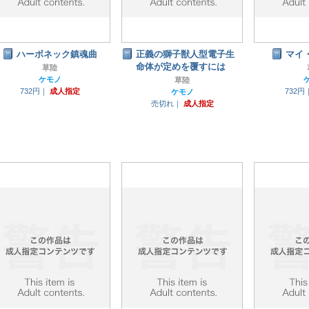
ハーボネック鎮魂曲
正義の獅子獣人型電子生
マイ
命体が定めを覆すには
草陸
ケモノ
草陸
732円｜
成人指定
732円
ケモノ
売切れ｜
成人指定