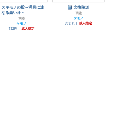
スキモノの股～満月に連
文撫陵道
なる黒い牙～
草陸
ケモノ
草陸
売切れ｜
成人指定
ケモノ
732円｜
成人指定