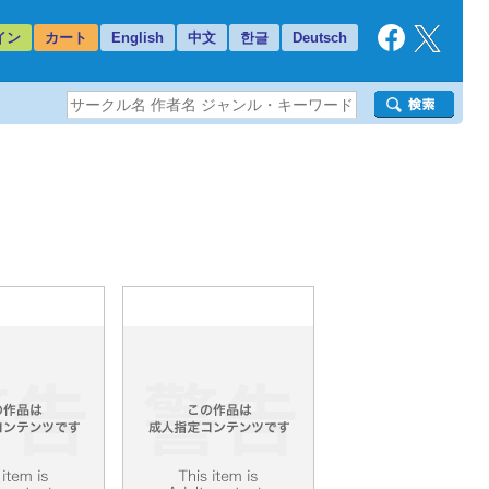
イン
カート
English
中文
한글
Deutsch