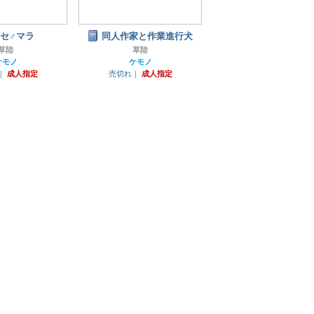
セ♂マラ
同人作家と作業進行犬
草陸
草陸
ケモノ
ケモノ
｜
成人指定
売切れ｜
成人指定