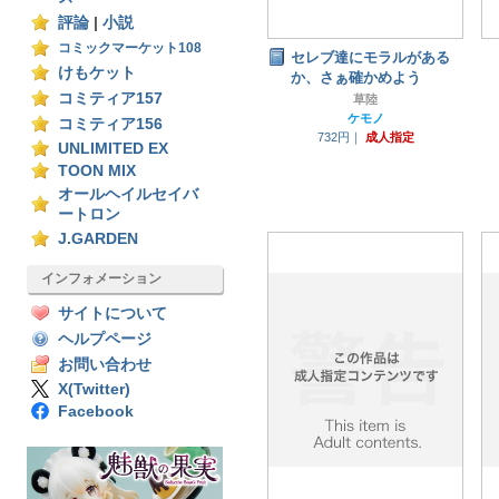
評論
|
小説
コミックマーケット108
セレブ達にモラルがある
けもケット
か、さぁ確かめよう
コミティア157
草陸
ケモノ
コミティア156
732円｜
成人指定
UNLIMITED EX
TOON MIX
オールヘイルセイバ
ートロン
J.GARDEN
インフォメーション
サイトについて
ヘルプページ
お問い合わせ
X(Twitter)
Facebook