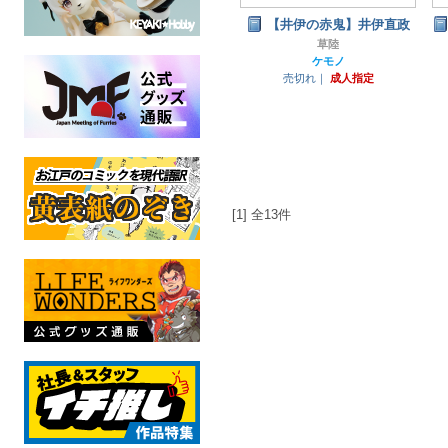
【井伊の赤鬼】井伊直政
草陸
ケモノ
売切れ｜
成人指定
[1] 全13件