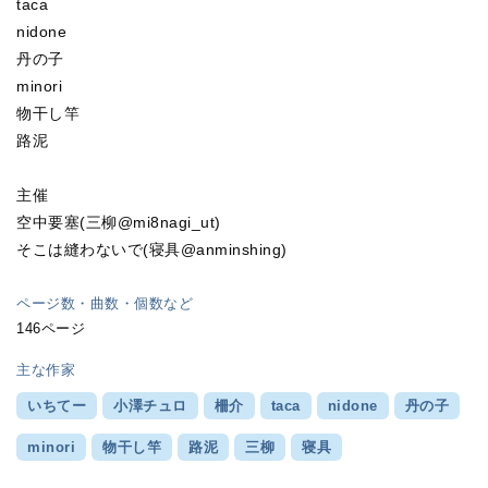
taca
nidone
丹の子
minori
物干し竿
路泥
主催
空中要塞(三柳@mi8nagi_ut)
そこは縫わないで(寝具@anminshing)
ページ数・曲数・個数など
146ページ
主な作家
いちてー
小澤チュロ
柵介
taca
nidone
丹の子
minori
物干し竿
路泥
三柳
寝具