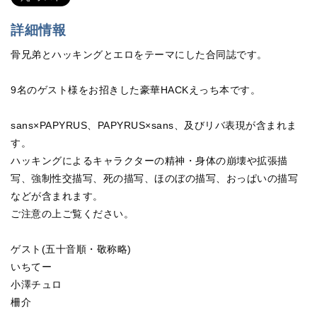
詳細情報
骨兄弟とハッキングとエロをテーマにした合同誌です。
9名のゲスト様をお招きした豪華HACKえっち本です。
sans×PAPYRUS、PAPYRUS×sans、及びリバ表現が含まれま
す。
ハッキングによるキャラクターの精神・身体の崩壊や拡張描
写、強制性交描写、死の描写、ほのぼの描写、おっぱいの描写
などが含まれます。
ご注意の上ご覧ください。
ゲスト(五十音順・敬称略)
いちてー
小澤チュロ
柵介