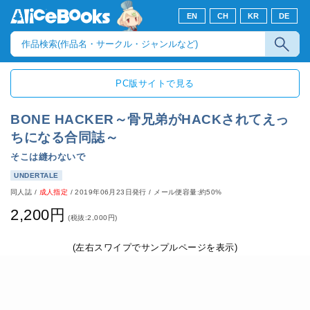
EN
CH
KR
DE
PC版サイトで見る
BONE HACKER～骨兄弟がHACKされてえっ
ちになる合同誌～
そこは縫わないで
UNDERTALE
同人誌
/
成人指定
/
2019年06月23日発行
/ メール便容量:約50%
2,200円
(税抜:2,000円)
(左右スワイプでサンプルページを表示)