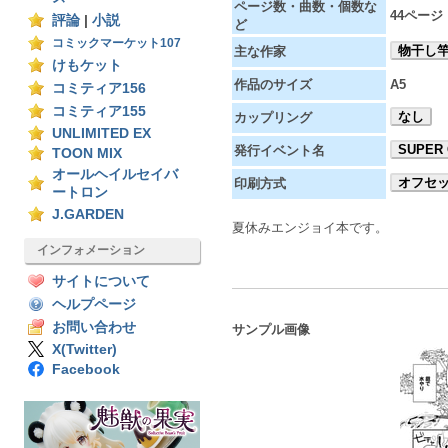
ページ数・曲数・個数な
44ページ
評論
|
小説
ど
コミックマーケット107
物干し
主な作家
けもケット
作品のサイズ
A5
コミティア156
コミティア155
なし
カップリング
UNLIMITED EX
SUPER 
発行イベント名
TOON MIX
オールヘイルセイバ
オフセ
印刷方式
ートロン
J.GARDEN
夏休みエンジョイ本です。
インフォメーション
サイトについて
ヘルプページ
お問い合わせ
サンプル画像
X(Twitter)
Facebook