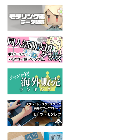
UNDYNEROOM アクリル
犬も歩けば決意を抱く
告白ク
スタンドキーホルダー
南北屋
からしつき
DELTARUNE
UNDER
んせいをきめるもめんどうふ
全年齢
全年
UNDERTALE
全年齢