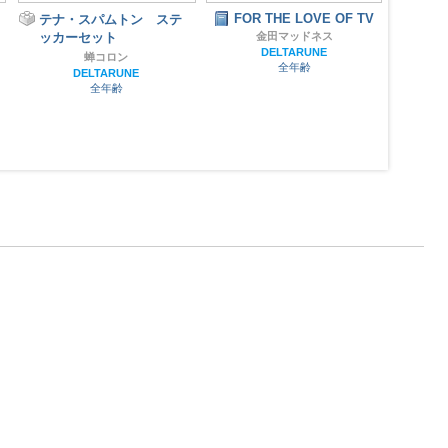
FOR THE LOVE OF TV
あの日僕らが欲しかった
スパ
金田マッドネス
ものは
カル
DELTARUNE
戦K
翔く☆マカロン
全年齢
UNDERTALE
ラタ
全年齢