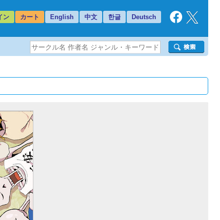
イン
カート
English
中文
한글
Deutsch