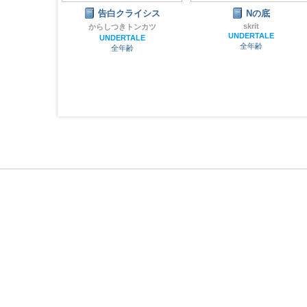
ライシス
Nの底
テナ・スパムトン ステ
ッカーセット
skrit
トンカツ
UNDERTALE
TALE
蝉コロン
全年齢
齢
DELTARUNE
全年齢