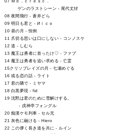
07 Ｍｄ．ｃｒｅｓｃ．
ゲンのラストシーン - 尾代丈犲
08 夜間飛行 - 蒼井どら
09 明日も君と - Иｉｃｏ
10 昼の月 - 恒例
11 爪切る思いは口にしない - コンノスケ
12 道 - しむら
13 魔王は勇者に首ったけ♡ - ファブ
14 魔王は勇者を追い求める - 亡霊
15クリソプレイズの月 - 七瀬めぐる
16 或る恋の話 - ライト
17 君の隣で - ミヤマ
18 白黒夢現 - fid
19 沈黙は君のために雪解けする。
- 戌神亭フォングル
20 痴漢ケモ列車 - セル兄
21 灰色に融ける - Hiero
22 この儚く長き道を共に - ルイン