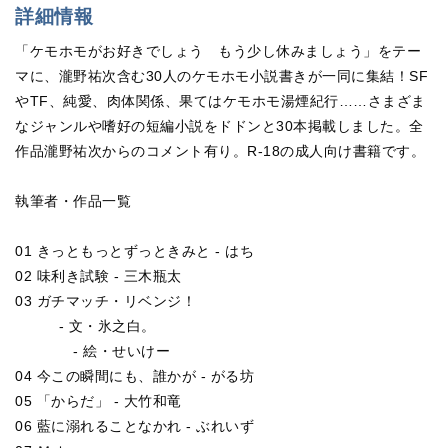
詳細情報
「ケモホモがお好きでしょう もう少し休みましょう」をテー
マに、瀧野祐次含む30人のケモホモ小説書きが一同に集結！SF
やTF、純愛、肉体関係、果てはケモホモ湯煙紀行……さまざま
なジャンルや嗜好の短編小説をドドンと30本掲載しました。全
作品瀧野祐次からのコメント有り。R-18の成人向け書籍です。
執筆者・作品一覧
01 きっともっとずっときみと - はち
02 味利き試験 - 三木瓶太
03 ガチマッチ・リベンジ！
- 文・氷之白。
- 絵・せいけー
04 今この瞬間にも、誰かが - がる坊
05 「からだ」 - 大竹和竜
06 藍に溺れることなかれ - ぶれいず