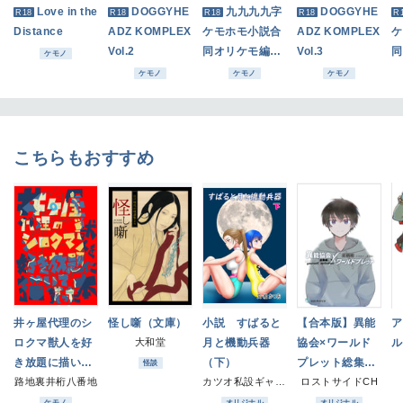
Love in the
DOGGYHE
九九九九字
DOGGYHE
R18
R18
R18
R18
R
Distance
ADZ KOMPLEX
ケモホモ小説合
ADZ KOMPLEX
ケ
Vol.2
同オリケモ編第
Vol.3
同
ケモノ
二巻
三
ケモノ
ケモノ
ケモノ
こちらもおすすめ
井ヶ屋代理のシ
怪し噺（文庫）
小説 すばると
【合本版】異能
ア
ロクマ獣人を好
大和堂
月と機動兵器
協会×ワールド
ル
き放題に描いて
（下）
プレット総集
怪談
貰った本
路地裏井桁八番地
カツオ私設ギャラリー
編 下/yoursel
ロストサイドCH
f; definition
ケモノ
オリジナル
オリジナル