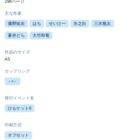
298ページ
主な作家
瀧野祐次
はち
せいけー
氷之白
三木瓶太
蒼井どら
大竹和竜
作品のサイズ
A5
カップリング
♂×♂
発行イベント名
けもケット8
印刷方式
オフセット