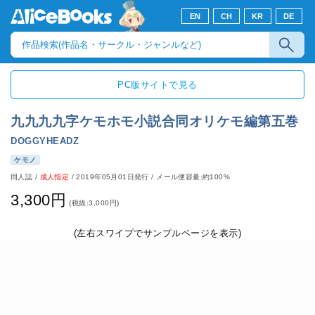
EN
CH
KR
DE
PC版サイトで見る
九九九九字ケモホモ小説合同オリケモ編第五巻
DOGGYHEADZ
ケモノ
同人誌
/
成人指定
/
2019年05月01日発行
/ メール便容量:約100%
3,300円
(税抜:3,000円)
(左右スワイプでサンプルページを表示)