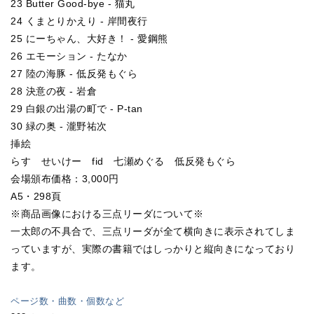
23 Butter Good-bye - 猫丸
24 くまとりかえり - 岸間夜行
25 にーちゃん、大好き！ - 愛鋼熊
26 エモーション - たなか
27 陸の海豚 - 低反発もぐら
28 決意の夜 - 岩倉
29 白銀の出湯の町で - P-tan
30 緑の奥 - 瀧野祐次
挿絵
らす せいけー fid 七瀬めぐる 低反発もぐら
会場頒布価格：3,000円
A5・298頁
※商品画像における三点リーダについて※
一太郎の不具合で、三点リーダが全て横向きに表示されてしま
っていますが、実際の書籍ではしっかりと縦向きになっており
ます。
ページ数・曲数・個数など