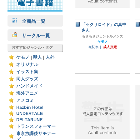
全商品一覧
「セクサロイド」の真中
さん
サークル一覧
もさもさジェントルメンズ
ケモノ
売切れ｜
成人指定
おすすめジャンル・タグ
ケモノ
|
獣人
|
人外
オリジナル
イラスト集
同人グッズ
ハンドメイド
海外アニメ
アメコミ
Hazbin Hotel
UNDERTALE
DELTARUNE
トランスフォーマー
東京放課後サモナー
ズ