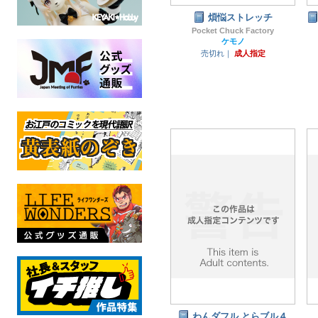
煩悩ストレッチ
Pocket Chuck Factory
ケモノ
売切れ｜
成人指定
わんダフル とらブル４