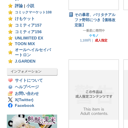
評論
|
小説
コミックマーケット108
その暴君、バリタチアル
けもケット
ファ野郎につき【価格改
定版】
コミティア157
一番星に尋問中
コミティア156
ケモノ
UNLIMITED EX
1,100円｜
成人指定
TOON MIX
オールヘイルセイバ
ートロン
J.GARDEN
インフォメーション
サイトについて
ヘルプページ
お問い合わせ
X(Twitter)
Facebook