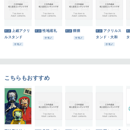
上総アクリ
性地巡礼
狸狸
アクリルス
R18
R18
R18
R18
R
ルスタンド
タンド・大和
タ
ケモノ
ケモノ
ケモノ
ケモノ
こちらもおすすめ