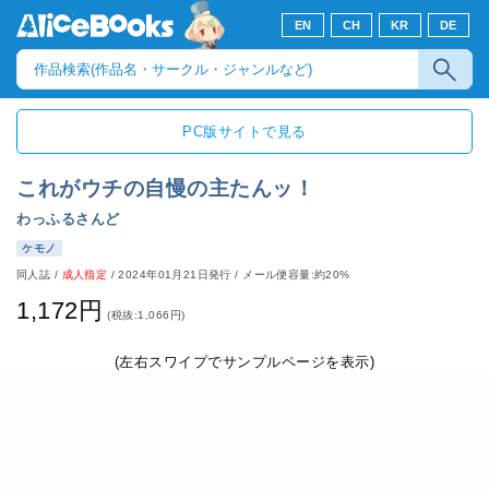
EN
CH
KR
DE
PC版サイトで見る
これがウチの自慢の主たんッ！
わっふるさんど
ケモノ
同人誌
/
成人指定
/
2024年01月21日発行
/ メール便容量:約20%
1,172円
(税抜:1,066円)
(左右スワイプでサンプルページを表示)