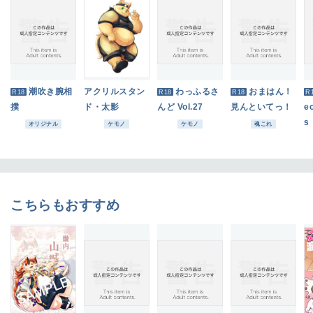
潮吹き腕相
アクリルスタン
わっふるさ
おまはん！
R18
R18
R18
R
撲
ド・太影
んど Vol.27
見んといてっ！
e
s
オリジナル
ケモノ
ケモノ
魂これ
こちらもおすすめ