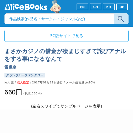
EN
CH
KR
DE
PC版サイトで見る
まさかカジノの借金が凄まじすぎて詫びアナル
をする事になるなんて
雷迅皇
グランブルーファンタジー
同人誌
/
成人指定
/
2017年08月11日発行
/ メール便容量:約20%
660円
(税抜:600円)
(左右スワイプでサンプルページを表示)