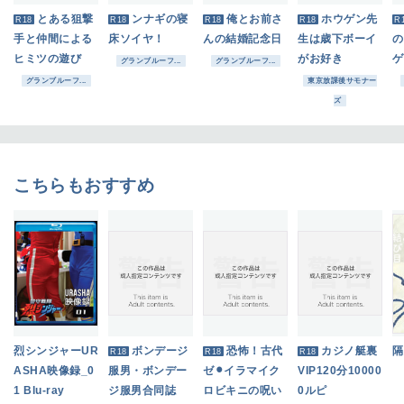
とある狙撃
ンナギの寝
俺とお前さ
ホウゲン先
R18
R18
R18
R18
R
手と仲間による
床ソイヤ！
んの結婚記念日
生は歳下ボーイ
の
ヒミツの遊び
がお好き
ゲ
グランブルーフ...
グランブルーフ...
グランブルーフ...
東京放課後サモナー
ズ
こちらもおすすめ
烈シンジャーUR
ボンデージ
恐怖！古代
カジノ艇裏
隔
R18
R18
R18
ASHA映像録_0
服男・ボンデー
ゼ⚫︎イラマイク
VIP120分10000
1 Blu-ray
ジ服男合同誌
ロビキニの呪い
0ルピ