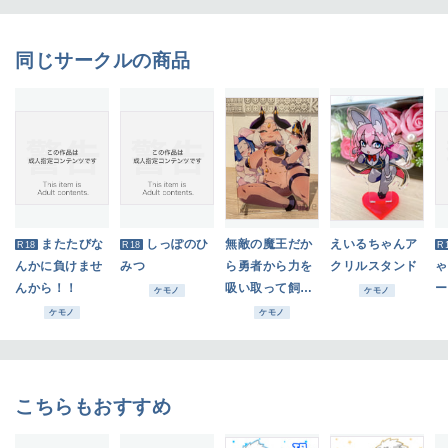
同じサークルの商品
またたびな
しっぽのひ
無敵の魔王だか
えいるちゃんア
R18
R18
R
んかに負けませ
みつ
ら勇者から力を
クリルスタンド
ゃ
んから！！
吸い取って飼い
ー
ケモノ
ケモノ
ならす アクリ
ケモノ
ケモノ
ルパネル
こちらもおすすめ