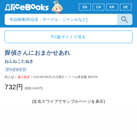
EN
CH
KR
DE
PC版サイトで見る
探偵さんにおまかせあれ
ねんねこたぬき
アークナイツ
同人誌
/
成人指定
/
2024年09月22日発行
/ メール便容量:約20%
732円
(税抜:666円)
(左右スワイプでサンプルページを表示)