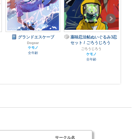
グランドエスケープ
薬味忍法帖ぬいぐるみ3忍
魅獣
セット / ごろうじろう
ー
Dogear
ケモノ
ごろうじろう
全年齢
ケモノ
全年齢
サークル名