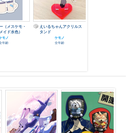
ー（メスケモ・
えいるちゃんアクリルス
無敵の魔王だから勇
メイド水色）
タンド
ら力を吸い取って飼
らす アクリルパネ
ケモノ
ケモノ
全年齢
全年齢
ケモノ
全年齢