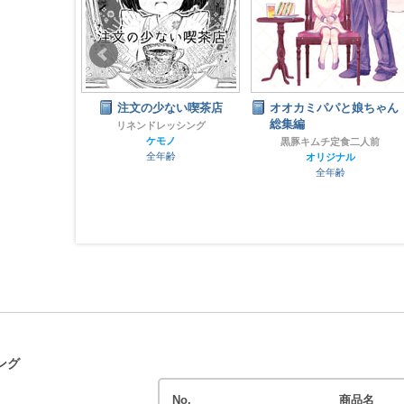
神様
注文の少ない喫茶店
オオカミパパと娘ちゃん
総集編
しー☆
リネンドレッシング
ナル
ケモノ
黒豚キムチ定食二人前
齢
全年齢
オリジナル
全年齢
ング
No.
商品名