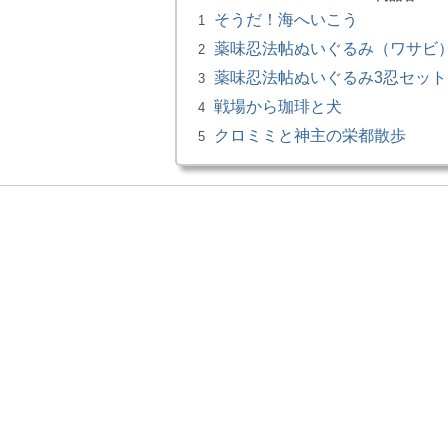
そうだ！海へいこう
1
薬味忍法帖ぬいぐるみ（ワサビ）小
2
薬味忍法帖ぬいぐるみ3忍セット 
3
戦場から珈琲と犬
4
クロミミと神主の栄都散歩
5