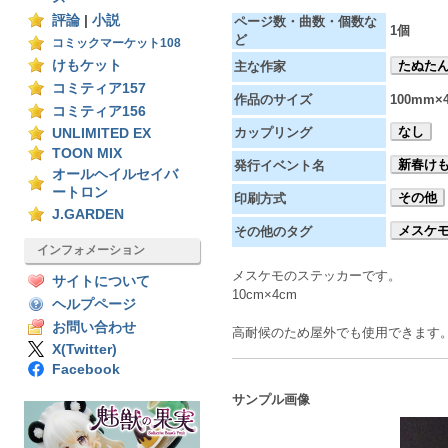
評論
|
小説
ページ数・曲数・個数な
1個
ど
コミックマーケット108
けもケット
たぬた
主な作家
コミティア157
作品のサイズ
100mm×
コミティア156
なし
カップリング
UNLIMITED EX
TOON MIX
新春けも
発行イベント名
オールヘイルセイバ
ートロン
その他
印刷方式
J.GARDEN
メスケ
その他のタグ
インフォメーション
メスケモのステッカーです。
サイトについて
10cm×4cm
ヘルプページ
お問い合わせ
高耐候のため屋外でも使用できます
X(Twitter)
Facebook
サンプル画像