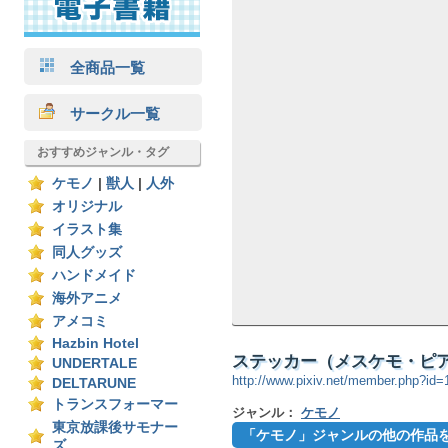
全商品一覧
サークル一覧
おすすめジャンル・タグ
ケモノ
|
獣人
|
人外
オリジナル
イラスト集
同人グッズ
ハンドメイド
海外アニメ
アメコミ
Hazbin Hotel
ステッカー（メスケモ・ピア
UNDERTALE
http://www.pixiv.net/member.php?id
DELTARUNE
トランスフォーマー
ジャンル：
ケモノ
東京放課後サモナー
「ケモノ」ジャンルの他の作品
ズ