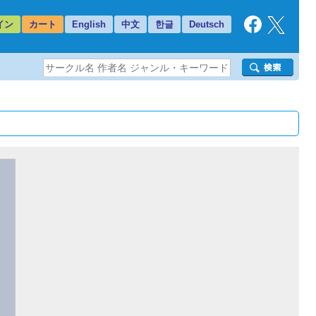
イン
カート
English
中文
한글
Deutsch