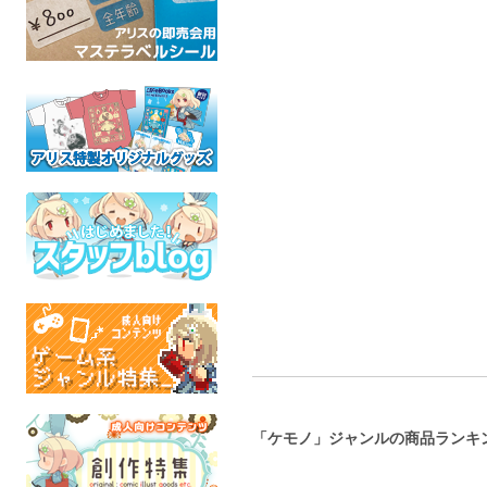
踊り子の箱庭
鳥漫画誌 COMIC BIRD
モフ
No.1
ゆめみるサブマリン
ふぁん
鳥獣工出版
ケモノ
オリジ
ケモノ
全年齢
全年
全年齢
「ケモノ」ジャンルの商品ランキ