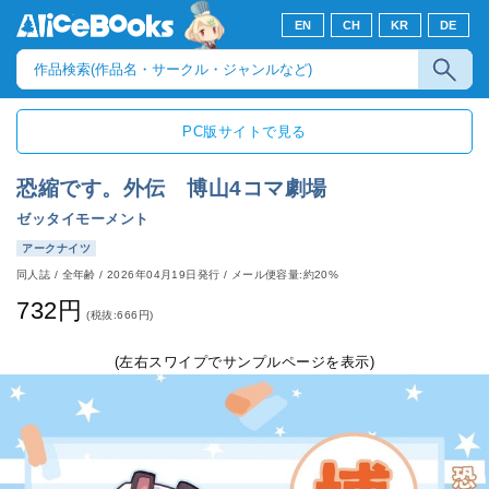
EN
CH
KR
DE
PC版サイトで見る
恐縮です。外伝 博山4コマ劇場
ゼッタイモーメント
アークナイツ
同人誌
/
全年齢
/
2026年04月19日発行
/ メール便容量:約20%
732円
(税抜:666円)
(左右スワイプでサンプルページを表示)