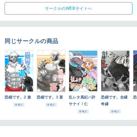
サークルのWEBサイトへ
同じサークルの商品
恐縮です。2 遊
恐縮です。3 宴
乱レタ風紀ハ許
恐縮です。合縁
恐
サナイ！仁
奇縁
ケモノ
ケモノ
ケモノ
ケモノ