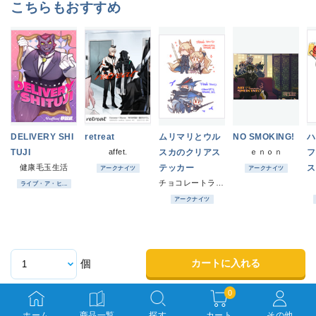
こちらもおすすめ
DELIVERY SHI
retreat
ムリマリとウル
NO SMOKING!
ハ
TUJI
affet.
スカのクリアス
ｅｎｏｎ
フ
健康毛玉生活
テッカー
ス
アークナイツ
アークナイツ
チョコレートラムネアイス
ライブ・ア・ヒ...
アークナイツ
カートに入れる
個
0
ホーム
商品一覧
探す
カート
その他