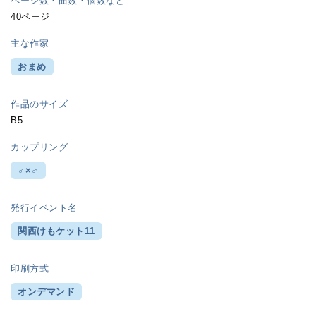
ページ数・曲数・個数など
40ページ
主な作家
おまめ
作品のサイズ
B5
カップリング
♂×♂
発行イベント名
関西けもケット11
印刷方式
オンデマンド