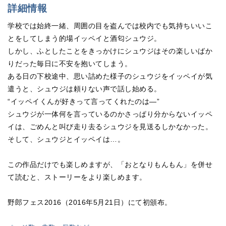
詳細情報
学校では始終一緒、周囲の目を盗んでは校内でも気持ちいいこ
とをしてしまう的場イッペイと酒匂シュウジ。
しかし、ふとしたことをきっかけにシュウジはその楽しいばか
りだった毎日に不安を抱いてしまう。
ある日の下校途中、思い詰めた様子のシュウジをイッペイが気
遣うと、シュウジは頼りない声で話し始める。
“イッペイくんが好きって言ってくれたのは―”
シュウジが一体何を言っているのかさっぱり分からないイッペ
イは、ごめんと叫び走り去るシュウジを見送るしかなかった。
そして、シュウジとイッペイは…。
この作品だけでも楽しめますが、「おとなりもんもん」を併せ
て読むと、ストーリーをより楽しめます。
野郎フェス2016（2016年5月21日）にて初頒布。