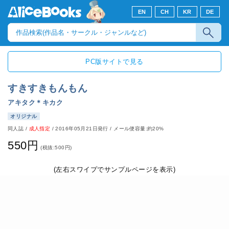
EN
CH
KR
DE
PC版サイトで見る
すきすきもんもん
アキタク＊キカク
オリジナル
同人誌
/
成人指定
/
2016年05月21日発行
/ メール便容量:約20%
550円
(税抜:500円)
(左右スワイプでサンプルページを表示)