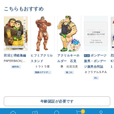
こちらもおすすめ
田沼と堺総集編
ヒフミアクリル
アクリルキーホ
ボンデージ
烈
R18
PAPERBACK(熊噛家の一族)
スタンド
ルダー 石見
服男・ボンデー
K
トラトラ屋
豚 出没注意
ジ服男合同誌
1
創作BL
ネフラデルS.P.A.
龍脈のアナザ...
魂これ
BL
年齢認証が必要です
0