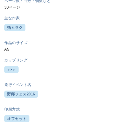
ページ数・曲数・個数など
30ページ
主な作家
拓ヒラク
作品のサイズ
A5
カップリング
♂×♂
発行イベント名
野郎フェス2016
印刷方式
オフセット